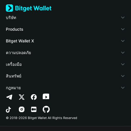
บริษัท
เกี่ยวกับ Bitget Wallet
Products
Blog
Crypto Card
Bitget Wallet X
Academy
Stablecoin Earn
นักพัฒนา
ความปลอดภัย
ข่าวสารด้านคริปโต
Payfi Crypto
เชื่อมต่อ Wallet
Protection Fund
เครื่องมือ
ศูนย์ช่วยเหลือ
Crypto Swap API
Bitget Wallet Pay
เทคโนโลยีความปลอดภัย
ซื้อคริปโต
สินทรัพย์
ติดต่อเรา
Altcoin Season Index
ลิสต์โปรเจกต์
การตรวจจับการอนุญาต
Arbitrum
กฎหมาย
ทรัพยากรข้อมูลของแบรนด์
Prediction Markets
การตรวจจับสัญญา
Avalanche
นโยบายความเป็นส่วนตัว
อาชีพ
DApp
การโอนเป็นชุด
Bitcoin
ข้อตกลงในการใช้บริการ
© 2018-2026 Bitget Wallet All Rights Reserved
การยืนยันช่องทางอย่างเป็นทางการ
Trade
BNB Chain
Risk Disclosure