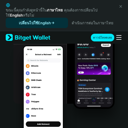
English
日本語
ขณะนี้คุณกำลังดูหน้านี้ใน
ภาษาไทย
คุณต้องการเปลี่ยนไป
ใช้
English
หรือไม่
Tiếng Việt
เปลี่ยนไปใช้English
ดำเนินการต่อในภาษาไทย
Русский
Español (Latinoamérica)
Türkçe
ดาวน์โหลดเลย
Italiano
Français
Deutsch
简体中文
繁體中文
Português (Portugal)
Bahasa Indonesia
ภาษาไทย
हिन्दी
বাংলা
Español
Português (Brasil)
Español (Argentina)