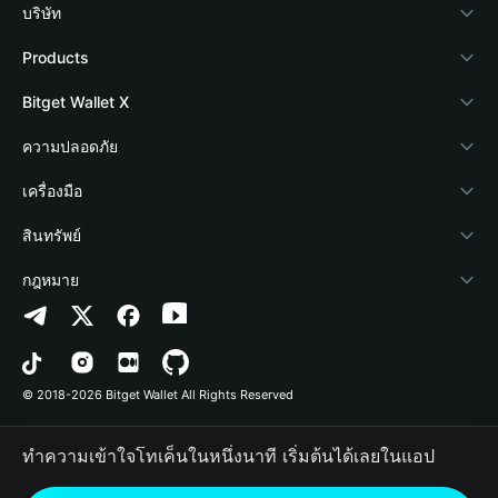
บริษัท
เกี่ยวกับ Bitget Wallet
Products
Blog
Crypto Card
Bitget Wallet X
Academy
Stablecoin Earn
นักพัฒนา
ความปลอดภัย
ข่าวสารด้านคริปโต
Payfi Crypto
เชื่อมต่อ Wallet
Protection Fund
เครื่องมือ
ศูนย์ช่วยเหลือ
Crypto Swap API
Bitget Wallet Pay
เทคโนโลยีความปลอดภัย
ซื้อคริปโต
สินทรัพย์
ติดต่อเรา
Altcoin Season Index
ลิสต์โปรเจกต์
การตรวจจับการอนุญาต
Arbitrum
กฎหมาย
ทรัพยากรข้อมูลของแบรนด์
Prediction Markets
การตรวจจับสัญญา
Avalanche
นโยบายความเป็นส่วนตัว
อาชีพ
DApp
การโอนเป็นชุด
Bitcoin
ข้อตกลงในการใช้บริการ
© 2018-2026 Bitget Wallet All Rights Reserved
การยืนยันช่องทางอย่างเป็นทางการ
Trade
BNB Chain
Risk Disclosure
ทำความเข้าใจโทเค็นในหนึ่งนาที เริ่มต้นได้เลยในแอป
RWA
Polygon