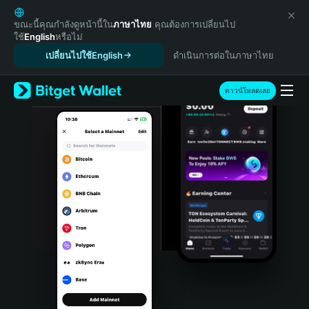
English
日本語
ขณะนี้คุณกำลังดูหน้านี้ใน
ภาษาไทย
คุณต้องการเปลี่ยนไป
ใช้
English
หรือไม่
Tiếng Việt
เปลี่ยนไปใช้English
ดำเนินการต่อในภาษาไทย
Русский
Español (Latinoamérica)
Türkçe
ดาวน์โหลดเลย
Italiano
Français
Deutsch
简体中文
繁體中文
Português (Portugal)
Bahasa Indonesia
ภาษาไทย
हिन्दी
বাংলা
Español
Português (Brasil)
Español (Argentina)