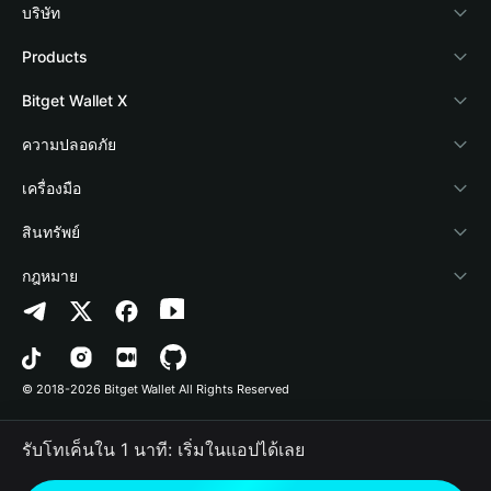
บริษัท
เกี่ยวกับ Bitget Wallet
Products
Blog
Crypto Card
Bitget Wallet X
Academy
Stablecoin Earn
นักพัฒนา
ความปลอดภัย
ข่าวสารด้านคริปโต
Payfi Crypto
เชื่อมต่อ Wallet
Protection Fund
เครื่องมือ
ศูนย์ช่วยเหลือ
Crypto Swap API
Bitget Wallet Pay
เทคโนโลยีความปลอดภัย
ซื้อคริปโต
สินทรัพย์
ติดต่อเรา
Altcoin Season Index
ลิสต์โปรเจกต์
การตรวจจับการอนุญาต
Arbitrum
กฎหมาย
ทรัพยากรข้อมูลของแบรนด์
Prediction Markets
การตรวจจับสัญญา
Avalanche
นโยบายความเป็นส่วนตัว
อาชีพ
DApp
การโอนเป็นชุด
Bitcoin
ข้อตกลงในการใช้บริการ
© 2018-2026 Bitget Wallet All Rights Reserved
การยืนยันช่องทางอย่างเป็นทางการ
Trade
BNB Chain
Risk Disclosure
รับโทเค็นใน 1 นาที: เริ่มในแอปได้เลย
RWA
Polygon