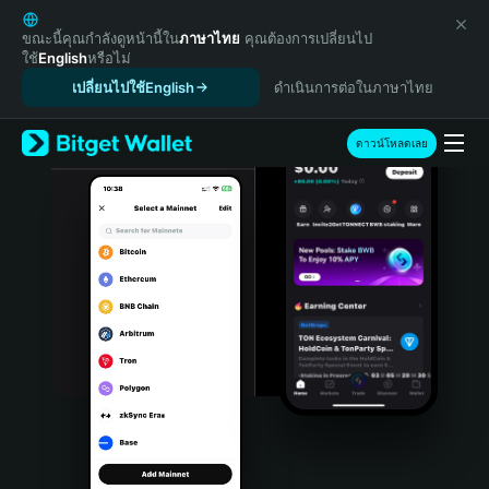
English
日本語
ขณะนี้คุณกำลังดูหน้านี้ใน
ภาษาไทย
คุณต้องการเปลี่ยนไป
ใช้
English
หรือไม่
Tiếng Việt
เปลี่ยนไปใช้English
ดำเนินการต่อในภาษาไทย
Русский
Español (Latinoamérica)
Türkçe
ดาวน์โหลดเลย
Italiano
Français
Deutsch
简体中文
繁體中文
Português (Portugal)
Bahasa Indonesia
ภาษาไทย
हिन्दी
বাংলা
Español
Português (Brasil)
Español (Argentina)