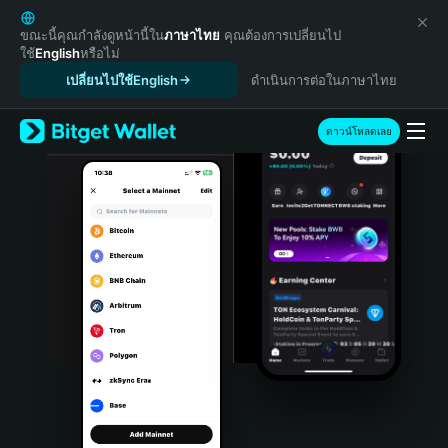
English
日本語
ขณะนี้คุณกำลังดูหน้านี้ใน
ภาษาไทย
คุณต้องการเปลี่ยนไป
ใช้
English
หรือไม่
Tiếng Việt
เปลี่ยนไปใช้English
ดำเนินการต่อในภาษาไทย
Русский
Español (Latinoamérica)
Türkçe
ดาวน์โหลดเลย
Italiano
Français
Deutsch
简体中文
繁體中文
Português (Portugal)
Bahasa Indonesia
ภาษาไทย
हिन्दी
বাংলা
Español
Português (Brasil)
Español (Argentina)