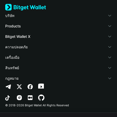
บริษัท
เกี่ยวกับ Bitget Wallet
Products
Blog
Crypto Card
Bitget Wallet X
Academy
Stablecoin Earn
นักพัฒนา
ความปลอดภัย
ข่าวสารด้านคริปโต
Payfi Crypto
เชื่อมต่อ Wallet
Protection Fund
เครื่องมือ
ศูนย์ช่วยเหลือ
Crypto Swap API
Bitget Wallet Pay
เทคโนโลยีความปลอดภัย
ซื้อคริปโต
สินทรัพย์
ติดต่อเรา
Altcoin Season Index
ลิสต์โปรเจกต์
การตรวจจับการอนุญาต
Arbitrum
กฎหมาย
ทรัพยากรข้อมูลของแบรนด์
Prediction Markets
การตรวจจับสัญญา
Avalanche
นโยบายความเป็นส่วนตัว
อาชีพ
DApp
การโอนเป็นชุด
Bitcoin
ข้อตกลงในการใช้บริการ
© 2018-2026 Bitget Wallet All Rights Reserved
การยืนยันช่องทางอย่างเป็นทางการ
Trade
BNB Chain
Risk Disclosure