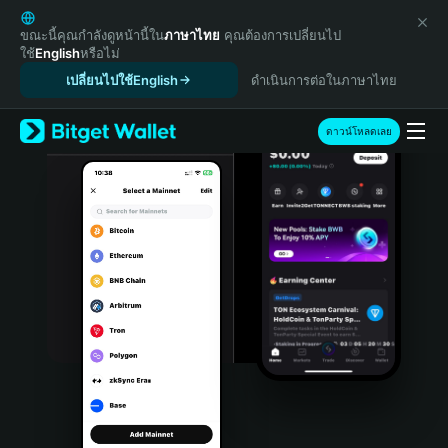
English
日本語
ขณะนี้คุณกำลังดูหน้านี้ใน
ภาษาไทย
คุณต้องการเปลี่ยนไป
ใช้
English
หรือไม่
Tiếng Việt
เปลี่ยนไปใช้English
ดำเนินการต่อในภาษาไทย
Русский
Español (Latinoamérica)
Türkçe
ดาวน์โหลดเลย
Italiano
Français
Deutsch
简体中文
繁體中文
Português (Portugal)
Bahasa Indonesia
ภาษาไทย
हिन्दी
বাংলা
Español
Português (Brasil)
Español (Argentina)