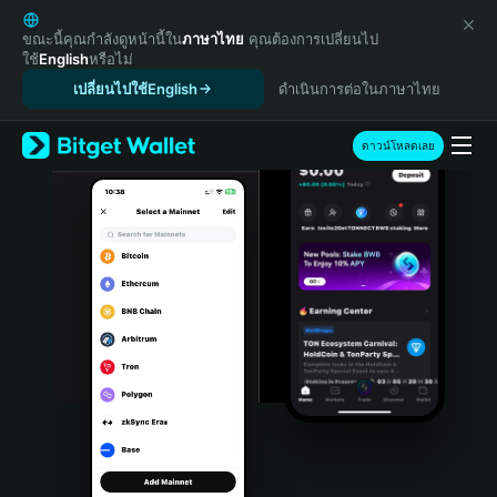
English
日本語
ขณะนี้คุณกำลังดูหน้านี้ใน
ภาษาไทย
คุณต้องการเปลี่ยนไป
ใช้
English
หรือไม่
Tiếng Việt
เปลี่ยนไปใช้English
ดำเนินการต่อในภาษาไทย
Русский
Español (Latinoamérica)
Türkçe
ดาวน์โหลดเลย
Italiano
Français
Deutsch
简体中文
繁體中文
Português (Portugal)
Bahasa Indonesia
ภาษาไทย
हिन्दी
বাংলা
Español
Português (Brasil)
Español (Argentina)