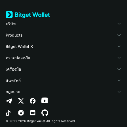
บริษัท
เกี่ยวกับ Bitget Wallet
Products
Blog
Crypto Card
Bitget Wallet X
Academy
Stablecoin Earn
นักพัฒนา
ความปลอดภัย
ข่าวสารด้านคริปโต
Payfi Crypto
เชื่อมต่อ Wallet
Protection Fund
เครื่องมือ
ศูนย์ช่วยเหลือ
Crypto Swap API
Bitget Wallet Pay
เทคโนโลยีความปลอดภัย
ซื้อคริปโต
สินทรัพย์
ติดต่อเรา
Altcoin Season Index
ลิสต์โปรเจกต์
การตรวจจับการอนุญาต
Arbitrum
กฎหมาย
ทรัพยากรข้อมูลของแบรนด์
Prediction Markets
การตรวจจับสัญญา
Avalanche
นโยบายความเป็นส่วนตัว
อาชีพ
DApp
การโอนเป็นชุด
Bitcoin
ข้อตกลงในการใช้บริการ
© 2018-2026 Bitget Wallet All Rights Reserved
การยืนยันช่องทางอย่างเป็นทางการ
Trade
BNB Chain
Risk Disclosure