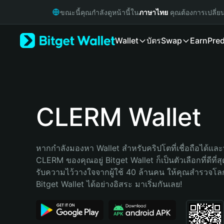
English
ขณะนี้คุณกำลังดูหน้านี้ใน
ภาษาไทย
คุณต้องการเปลี่ย
日本語
Tiếng Việt
Wallet
บัตร
Swap
Earn
Pred
Русский
Español (Latinoamérica)
Türkçe
Italiano
Français
Deutsch
CLERM Wallet
简体中文
繁體中文
Português (Portugal)
หากกำลังมองหา Wallet สำหรับคริปโตที่เชื่อถือได้และป
Bahasa Indonesia
CLERM ของคุณอยู่ Bitget Wallet ก็เป็นตัวเลือกที่ดีที่ส
ภาษาไทย
รับความไว้วางใจจากผู้ใช้ 40 ล้านคน ให้คุณสำรวจโ
हिन्दी
Bitget Wallet ได้อย่างอิสระ มาเริ่มกันเลย!
বাংলা
Español
Português (Brasil)
Español (Argentina)