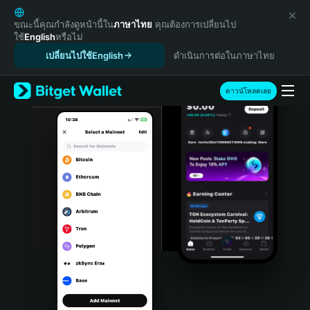
English
日本語
ขณะนี้คุณกำลังดูหน้านี้ใน
ภาษาไทย
คุณต้องการเปลี่ยนไป
ใช้
English
หรือไม่
Tiếng Việt
เปลี่ยนไปใช้English
ดำเนินการต่อในภาษาไทย
Русский
Español (Latinoamérica)
Türkçe
ดาวน์โหลดเลย
Italiano
Français
Deutsch
简体中文
繁體中文
Português (Portugal)
Bahasa Indonesia
ภาษาไทย
हिन्दी
বাংলা
Español
Português (Brasil)
Español (Argentina)