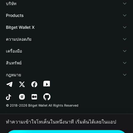
บริษัท
เกี่ยวกับ Bitget Wallet
Products
Blog
Crypto Card
Bitget Wallet X
Academy
Stablecoin Earn
นักพัฒนา
ความปลอดภัย
ข่าวสารด้านคริปโต
Payfi Crypto
เชื่อมต่อ Wallet
Protection Fund
เครื่องมือ
ศูนย์ช่วยเหลือ
Crypto Swap API
Bitget Wallet Pay
เทคโนโลยีความปลอดภัย
ซื้อคริปโต
สินทรัพย์
ติดต่อเรา
Altcoin Season Index
ลิสต์โปรเจกต์
การตรวจจับการอนุญาต
Arbitrum
กฎหมาย
ทรัพยากรข้อมูลของแบรนด์
Prediction Markets
การตรวจจับสัญญา
Avalanche
นโยบายความเป็นส่วนตัว
อาชีพ
DApp
การโอนเป็นชุด
Bitcoin
ข้อตกลงในการใช้บริการ
© 2018-2026 Bitget Wallet All Rights Reserved
การยืนยันช่องทางอย่างเป็นทางการ
Trade
BNB Chain
Risk Disclosure
ทำความเข้าใจโทเค็นในหนึ่งนาที เริ่มต้นได้เลยในแอป
RWA
Polygon