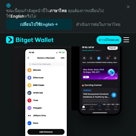
English
日本語
ขณะนี้คุณกำลังดูหน้านี้ใน
ภาษาไทย
คุณต้องการเปลี่ยนไป
ใช้
English
หรือไม่
Tiếng Việt
เปลี่ยนไปใช้English
ดำเนินการต่อในภาษาไทย
Русский
Español (Latinoamérica)
Türkçe
ดาวน์โหลดเลย
Italiano
Français
Deutsch
简体中文
繁體中文
Português (Portugal)
Bahasa Indonesia
ภาษาไทย
हिन्दी
বাংলা
Español
Português (Brasil)
Español (Argentina)