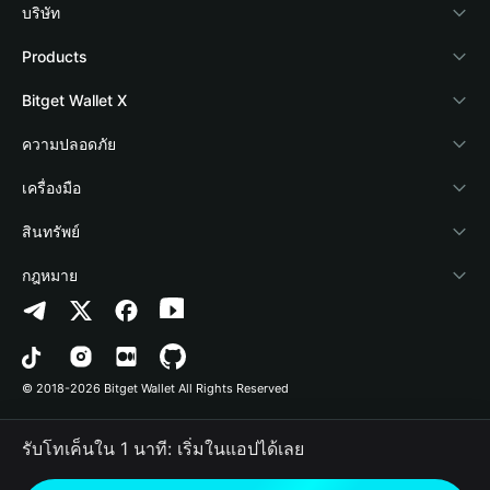
บริษัท
เกี่ยวกับ Bitget Wallet
Products
Blog
Crypto Card
Bitget Wallet X
Academy
Stablecoin Earn
นักพัฒนา
ความปลอดภัย
ข่าวสารด้านคริปโต
Payfi Crypto
เชื่อมต่อ Wallet
Protection Fund
เครื่องมือ
ศูนย์ช่วยเหลือ
Crypto Swap API
Bitget Wallet Pay
เทคโนโลยีความปลอดภัย
ซื้อคริปโต
สินทรัพย์
ติดต่อเรา
Altcoin Season Index
ลิสต์โปรเจกต์
การตรวจจับการอนุญาต
Arbitrum
กฎหมาย
ทรัพยากรข้อมูลของแบรนด์
Prediction Markets
การตรวจจับสัญญา
Avalanche
นโยบายความเป็นส่วนตัว
อาชีพ
DApp
การโอนเป็นชุด
Bitcoin
ข้อตกลงในการใช้บริการ
© 2018-2026 Bitget Wallet All Rights Reserved
การยืนยันช่องทางอย่างเป็นทางการ
Trade
BNB Chain
Risk Disclosure
รับโทเค็นใน 1 นาที: เริ่มในแอปได้เลย
RWA
Polygon