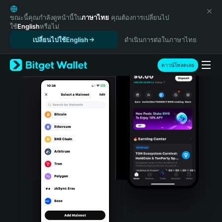
English
日本語
ขณะนี้คุณกำลังดูหน้านี้ใน
ภาษาไทย
คุณต้องการเปลี่ยนไป
ใช้
English
หรือไม่
Tiếng Việt
เปลี่ยนไปใช้English
ดำเนินการต่อในภาษาไทย
Русский
Español (Latinoamérica)
Türkçe
ดาวน์โหลดเลย
Italiano
Français
Deutsch
简体中文
繁體中文
Português (Portugal)
Bahasa Indonesia
ภาษาไทย
हिन्दी
বাংলা
Español
Português (Brasil)
Español (Argentina)