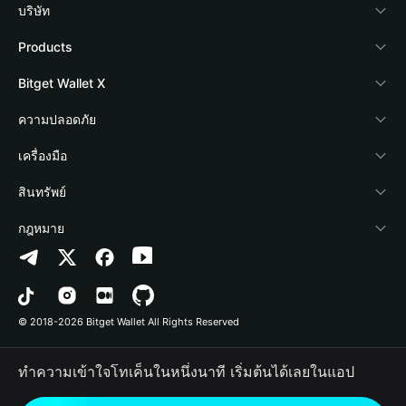
บริษัท
เกี่ยวกับ Bitget Wallet
Products
Blog
Crypto Card
Bitget Wallet X
Academy
Stablecoin Earn
นักพัฒนา
ความปลอดภัย
ข่าวสารด้านคริปโต
Payfi Crypto
เชื่อมต่อ Wallet
Protection Fund
เครื่องมือ
ศูนย์ช่วยเหลือ
Crypto Swap API
Bitget Wallet Pay
เทคโนโลยีความปลอดภัย
ซื้อคริปโต
สินทรัพย์
ติดต่อเรา
Altcoin Season Index
ลิสต์โปรเจกต์
การตรวจจับการอนุญาต
Arbitrum
กฎหมาย
ทรัพยากรข้อมูลของแบรนด์
Prediction Markets
การตรวจจับสัญญา
Avalanche
นโยบายความเป็นส่วนตัว
อาชีพ
DApp
การโอนเป็นชุด
Bitcoin
ข้อตกลงในการใช้บริการ
© 2018-2026 Bitget Wallet All Rights Reserved
การยืนยันช่องทางอย่างเป็นทางการ
Trade
BNB Chain
Risk Disclosure
ทำความเข้าใจโทเค็นในหนึ่งนาที เริ่มต้นได้เลยในแอป
RWA
Polygon