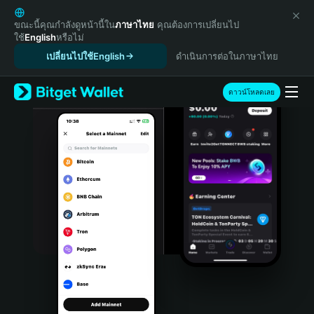
English
日本語
ขณะนี้คุณกำลังดูหน้านี้ใน
ภาษาไทย
คุณต้องการเปลี่ยนไป
ใช้
English
หรือไม่
Tiếng Việt
เปลี่ยนไปใช้English
ดำเนินการต่อในภาษาไทย
Русский
Español (Latinoamérica)
Türkçe
ดาวน์โหลดเลย
Italiano
Français
Deutsch
简体中文
繁體中文
Português (Portugal)
Bahasa Indonesia
ภาษาไทย
हिन्दी
বাংলা
Español
Português (Brasil)
Español (Argentina)