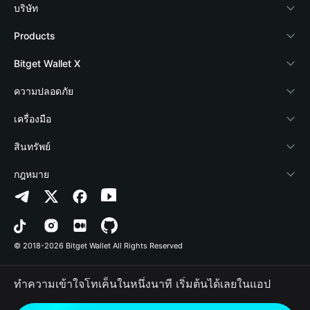
บริษัท
เกี่ยวกับ Bitget Wallet
Products
Blog
Crypto Card
Bitget Wallet X
Academy
Stablecoin Earn
นักพัฒนา
ความปลอดภัย
ข่าวสารด้านคริปโต
Payfi Crypto
เชื่อมต่อ Wallet
Protection Fund
เครื่องมือ
ศูนย์ช่วยเหลือ
Crypto Swap API
Bitget Wallet Pay
เทคโนโลยีความปลอดภัย
ซื้อคริปโต
สินทรัพย์
ติดต่อเรา
Altcoin Season Index
ลิสต์โปรเจกต์
การตรวจจับการอนุญาต
Arbitrum
กฎหมาย
ทรัพยากรข้อมูลของแบรนด์
Prediction Markets
การตรวจจับสัญญา
Avalanche
นโยบายความเป็นส่วนตัว
อาชีพ
DApp
การโอนเป็นชุด
Bitcoin
ข้อตกลงในการใช้บริการ
© 2018-2026 Bitget Wallet All Rights Reserved
การยืนยันช่องทางอย่างเป็นทางการ
Trade
BNB Chain
Risk Disclosure
ทำความเข้าใจโทเค็นในหนึ่งนาที เริ่มต้นได้เลยในแอป
RWA
Polygon