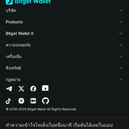
บริษัท
เกี่ยวกับ Bitget Wallet
Products
Blog
Crypto Card
Bitget Wallet X
Academy
Stablecoin Earn
นักพัฒนา
ความปลอดภัย
ข่าวสารด้านคริปโต
Payfi Crypto
เชื่อมต่อ Wallet
Protection Fund
เครื่องมือ
ศูนย์ช่วยเหลือ
Crypto Swap API
Bitget Wallet Pay
เทคโนโลยีความปลอดภัย
ซื้อคริปโต
สินทรัพย์
ติดต่อเรา
Altcoin Season Index
ลิสต์โปรเจกต์
การตรวจจับการอนุญาต
Arbitrum
กฎหมาย
ทรัพยากรข้อมูลของแบรนด์
Prediction Markets
การตรวจจับสัญญา
Avalanche
นโยบายความเป็นส่วนตัว
อาชีพ
DApp
การโอนเป็นชุด
Bitcoin
ข้อตกลงในการใช้บริการ
© 2018-2026 Bitget Wallet All Rights Reserved
การยืนยันช่องทางอย่างเป็นทางการ
Trade
BNB Chain
Risk Disclosure
ทำความเข้าใจโทเค็นในหนึ่งนาที เริ่มต้นได้เลยในแอป
RWA
Polygon