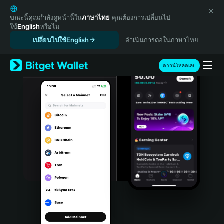
English
日本語
ขณะนี้คุณกำลังดูหน้านี้ใน
ภาษาไทย
คุณต้องการเปลี่ยนไป
ใช้
English
หรือไม่
Tiếng Việt
เปลี่ยนไปใช้English
ดำเนินการต่อในภาษาไทย
Русский
Español (Latinoamérica)
Türkçe
ดาวน์โหลดเลย
Italiano
Français
Deutsch
简体中文
繁體中文
Português (Portugal)
Bahasa Indonesia
ภาษาไทย
हिन्दी
বাংলা
Español
Português (Brasil)
Español (Argentina)