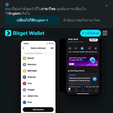
English
日本語
ขณะนี้คุณกำลังดูหน้านี้ใน
ภาษาไทย
คุณต้องการเปลี่ยนไป
ใช้
English
หรือไม่
Tiếng Việt
เปลี่ยนไปใช้English
ดำเนินการต่อในภาษาไทย
Русский
Español (Latinoamérica)
Türkçe
ดาวน์โหลดเลย
Italiano
Français
Deutsch
简体中文
繁體中文
Português (Portugal)
Bahasa Indonesia
ภาษาไทย
हिन्दी
বাংলা
Español
Português (Brasil)
Español (Argentina)