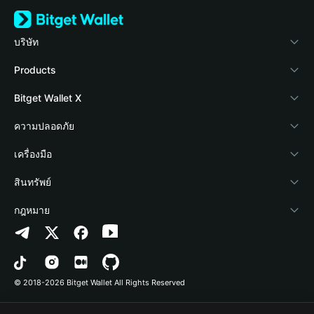
บริษัท
เกี่ยวกับ Bitget Wallet
Products
Blog
Crypto Card
Bitget Wallet X
Academy
Stablecoin Earn
นักพัฒนา
ความปลอดภัย
ข่าวสารด้านคริปโต
Payfi Crypto
เชื่อมต่อ Wallet
Protection Fund
เครื่องมือ
ศูนย์ช่วยเหลือ
Crypto Swap API
Bitget Wallet Pay
เทคโนโลยีความปลอดภัย
ซื้อคริปโต
สินทรัพย์
ติดต่อเรา
Altcoin Season Index
ลิสต์โปรเจกต์
การตรวจจับการอนุญาต
Arbitrum
กฎหมาย
ทรัพยากรข้อมูลของแบรนด์
Prediction Markets
การตรวจจับสัญญา
Avalanche
นโยบายความเป็นส่วนตัว
อาชีพ
DApp
การโอนเป็นชุด
Bitcoin
ข้อตกลงในการใช้บริการ
© 2018-2026 Bitget Wallet All Rights Reserved
การยืนยันช่องทางอย่างเป็นทางการ
Trade
BNB Chain
Risk Disclosure