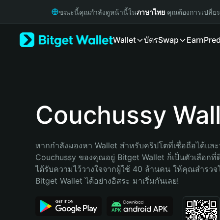
English
ขณะนี้คุณกำลังดูหน้านี้ใน
ภาษาไทย
คุณต้องการเปลี่ย
日本語
Tiếng Việt
Wallet
บัตร
Swap
Earn
Pred
Русский
Español (Latinoamérica)
Türkçe
Italiano
Français
Deutsch
Couchussy Wall
简体中文
繁體中文
Português (Portugal)
หากกำลังมองหา Wallet สำหรับคริปโตที่เชื่อถือได้และป
Bahasa Indonesia
Couchussy ของคุณอยู่ Bitget Wallet ก็เป็นตัวเลือกที่ดี
ภาษาไทย
ได้รับความไว้วางใจจากผู้ใช้ 40 ล้านคน ให้คุณสำรว
हिन्दी
Bitget Wallet ได้อย่างอิสระ มาเริ่มกันเลย!
বাংলা
Español
Português (Brasil)
Español (Argentina)