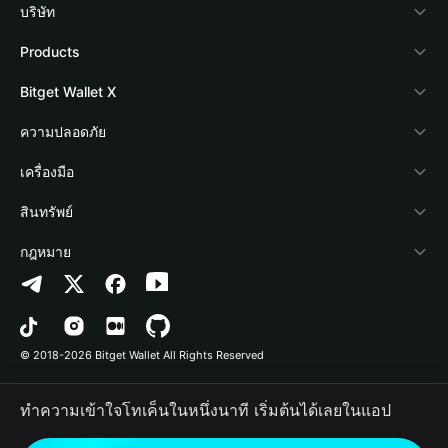
บริษัท
เกี่ยวกับ Bitget Wallet
Products
Blog
Crypto Card
Bitget Wallet X
Academy
Stablecoin Earn
นักพัฒนา
ความปลอดภัย
ข่าวสารด้านคริปโต
Payfi Crypto
เชื่อมต่อ Wallet
Protection Fund
เครื่องมือ
ศูนย์ช่วยเหลือ
Crypto Swap API
Bitget Wallet Pay
เทคโนโลยีความปลอดภัย
ซื้อคริปโต
สินทรัพย์
ติดต่อเรา
Altcoin Season Index
ลิสต์โปรเจกต์
การตรวจจับการอนุญาต
Arbitrum
กฎหมาย
ทรัพยากรข้อมูลของแบรนด์
Prediction Markets
การตรวจจับสัญญา
Avalanche
นโยบายความเป็นส่วนตัว
อาชีพ
DApp
การโอนเป็นชุด
Bitcoin
ข้อตกลงในการใช้บริการ
© 2018-2026 Bitget Wallet All Rights Reserved
การยืนยันช่องทางอย่างเป็นทางการ
Trade
BNB Chain
Risk Disclosure
ทำความเข้าใจโทเค็นในหนึ่งนาที เริ่มต้นได้เลยในแอป
RWA
Polygon