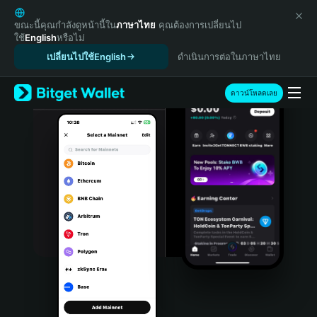
English
日本語
ขณะนี้คุณกำลังดูหน้านี้ใน
ภาษาไทย
คุณต้องการเปลี่ยนไป
ใช้
English
หรือไม่
Tiếng Việt
เปลี่ยนไปใช้English
ดำเนินการต่อในภาษาไทย
Русский
Español (Latinoamérica)
Türkçe
ดาวน์โหลดเลย
Italiano
Français
Deutsch
简体中文
繁體中文
Português (Portugal)
Bahasa Indonesia
ภาษาไทย
हिन्दी
বাংলা
Español
Português (Brasil)
Español (Argentina)