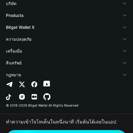
บริษัท
เกี่ยวกับ Bitget Wallet
Products
Blog
Crypto Card
Bitget Wallet X
Academy
Stablecoin Earn
นักพัฒนา
ความปลอดภัย
ข่าวสารด้านคริปโต
Payfi Crypto
เชื่อมต่อ Wallet
Protection Fund
เครื่องมือ
ศูนย์ช่วยเหลือ
Crypto Swap API
Bitget Wallet Pay
เทคโนโลยีความปลอดภัย
ซื้อคริปโต
สินทรัพย์
ติดต่อเรา
Altcoin Season Index
ลิสต์โปรเจกต์
การตรวจจับการอนุญาต
Arbitrum
กฎหมาย
ทรัพยากรข้อมูลของแบรนด์
Prediction Markets
การตรวจจับสัญญา
Avalanche
นโยบายความเป็นส่วนตัว
อาชีพ
DApp
การโอนเป็นชุด
Bitcoin
ข้อตกลงในการใช้บริการ
© 2018-2026 Bitget Wallet All Rights Reserved
การยืนยันช่องทางอย่างเป็นทางการ
Trade
BNB Chain
Risk Disclosure
ทำความเข้าใจโทเค็นในหนึ่งนาที เริ่มต้นได้เลยในแอป
RWA
Polygon