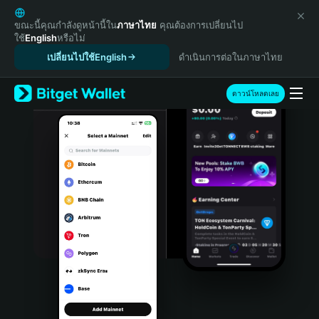
English
日本語
ขณะนี้คุณกำลังดูหน้านี้ใน
ภาษาไทย
คุณต้องการเปลี่ยนไป
ใช้
English
หรือไม่
Tiếng Việt
เปลี่ยนไปใช้English
ดำเนินการต่อในภาษาไทย
Русский
Español (Latinoamérica)
Türkçe
ดาวน์โหลดเลย
Italiano
Français
Deutsch
简体中文
繁體中文
Português (Portugal)
Bahasa Indonesia
ภาษาไทย
हिन्दी
বাংলা
Español
Português (Brasil)
Español (Argentina)