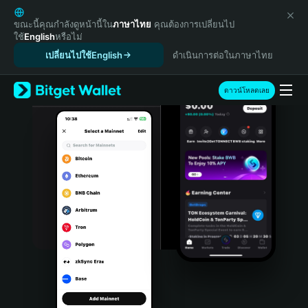
English
日本語
ขณะนี้คุณกำลังดูหน้านี้ใน
ภาษาไทย
คุณต้องการเปลี่ยนไป
ใช้
English
หรือไม่
Tiếng Việt
เปลี่ยนไปใช้English
ดำเนินการต่อในภาษาไทย
Русский
Español (Latinoamérica)
Türkçe
ดาวน์โหลดเลย
Italiano
Français
Deutsch
简体中文
繁體中文
Português (Portugal)
Bahasa Indonesia
ภาษาไทย
हिन्दी
বাংলা
Español
Português (Brasil)
Español (Argentina)