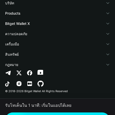
บริษัท
เกี่ยวกับ Bitget Wallet
Products
Blog
Crypto Card
Bitget Wallet X
Academy
Stablecoin Earn
นักพัฒนา
ความปลอดภัย
ข่าวสารด้านคริปโต
Payfi Crypto
เชื่อมต่อ Wallet
Protection Fund
เครื่องมือ
ศูนย์ช่วยเหลือ
Crypto Swap API
Bitget Wallet Pay
เทคโนโลยีความปลอดภัย
ซื้อคริปโต
สินทรัพย์
ติดต่อเรา
Altcoin Season Index
ลิสต์โปรเจกต์
การตรวจจับการอนุญาต
Arbitrum
กฎหมาย
ทรัพยากรข้อมูลของแบรนด์
Prediction Markets
การตรวจจับสัญญา
Avalanche
นโยบายความเป็นส่วนตัว
อาชีพ
DApp
การโอนเป็นชุด
Bitcoin
ข้อตกลงในการใช้บริการ
© 2018-2026 Bitget Wallet All Rights Reserved
การยืนยันช่องทางอย่างเป็นทางการ
Trade
BNB Chain
Risk Disclosure
รับโทเค็นใน 1 นาที: เริ่มในแอปได้เลย
RWA
Polygon