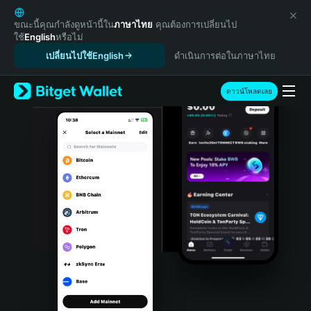
English
日本語
ขณะนี้คุณกำลังดูหน้านี้ใน
ภาษาไทย
คุณต้องการเปลี่ยนไป
ใช้
English
หรือไม่
Tiếng Việt
เปลี่ยนไปใช้English
ดำเนินการต่อในภาษาไทย
Русский
Español (Latinoamérica)
Türkçe
ดาวน์โหลดเลย
Italiano
Français
Deutsch
简体中文
繁體中文
Português (Portugal)
Bahasa Indonesia
ภาษาไทย
हिन्दी
বাংলা
Español
Português (Brasil)
Español (Argentina)