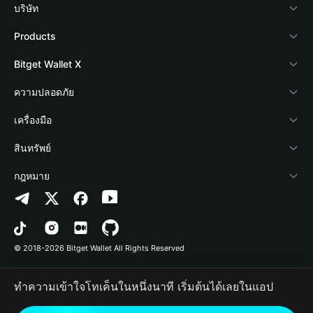
บริษัท
เกี่ยวกับ Bitget Wallet
Products
Blog
Crypto Card
Bitget Wallet X
Academy
Stablecoin Earn
นักพัฒนา
ความปลอดภัย
ข่าวสารด้านคริปโต
Payfi Crypto
เชื่อมต่อ Wallet
Protection Fund
เครื่องมือ
ศูนย์ช่วยเหลือ
Crypto Swap API
Bitget Wallet Pay
เทคโนโลยีความปลอดภัย
ซื้อคริปโต
สินทรัพย์
ติดต่อเรา
Altcoin Season Index
ลิสต์โปรเจกต์
การตรวจจับการอนุญาต
Arbitrum
กฎหมาย
ทรัพยากรข้อมูลของแบรนด์
Prediction Markets
การตรวจจับสัญญา
Avalanche
นโยบายความเป็นส่วนตัว
อาชีพ
DApp
การโอนเป็นชุด
Bitcoin
ข้อตกลงในการใช้บริการ
© 2018-2026 Bitget Wallet All Rights Reserved
การยืนยันช่องทางอย่างเป็นทางการ
Trade
BNB Chain
Risk Disclosure
ทำความเข้าใจโทเค็นในหนึ่งนาที เริ่มต้นได้เลยในแอป
RWA
Polygon