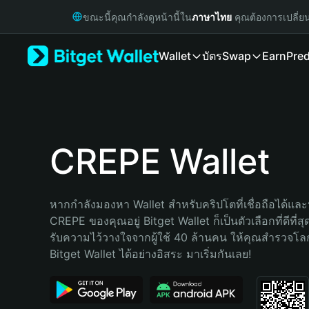
English
ขณะนี้คุณกำลังดูหน้านี้ใน
ภาษาไทย
คุณต้องการเปลี่ย
日本語
Tiếng Việt
Wallet
บัตร
Swap
Earn
Pred
Русский
Español (Latinoamérica)
Türkçe
Italiano
Français
Deutsch
CREPE Wallet
简体中文
繁體中文
Português (Portugal)
หากกำลังมองหา Wallet สำหรับคริปโตที่เชื่อถือได้และป
Bahasa Indonesia
CREPE ของคุณอยู่ Bitget Wallet ก็เป็นตัวเลือกที่ดีที่ส
ภาษาไทย
รับความไว้วางใจจากผู้ใช้ 40 ล้านคน ให้คุณสำรวจโ
हिन्दी
Bitget Wallet ได้อย่างอิสระ มาเริ่มกันเลย!
বাংলা
Español
Português (Brasil)
Español (Argentina)