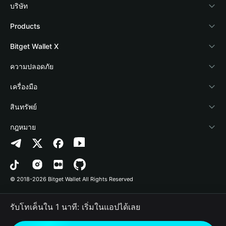
บริษัท
เกี่ยวกับ Bitget Wallet
Products
Blog
Crypto Card
Bitget Wallet X
Academy
Stablecoin Earn
นักพัฒนา
ความปลอดภัย
ข่าวสารด้านคริปโต
Payfi Crypto
เชื่อมต่อ Wallet
Protection Fund
เครื่องมือ
ศูนย์ช่วยเหลือ
Crypto Swap API
Bitget Wallet Pay
เทคโนโลยีความปลอดภัย
ซื้อคริปโต
สินทรัพย์
ติดต่อเรา
Altcoin Season Index
ลิสต์โปรเจกต์
การตรวจจับการอนุญาต
Arbitrum
กฎหมาย
ทรัพยากรข้อมูลของแบรนด์
Prediction Markets
การตรวจจับสัญญา
Avalanche
นโยบายความเป็นส่วนตัว
อาชีพ
DApp
การโอนเป็นชุด
Bitcoin
ข้อตกลงในการใช้บริการ
© 2018-2026 Bitget Wallet All Rights Reserved
การยืนยันช่องทางอย่างเป็นทางการ
Trade
BNB Chain
Risk Disclosure
รับโทเค็นใน 1 นาที: เริ่มในแอปได้เลย
RWA
Polygon