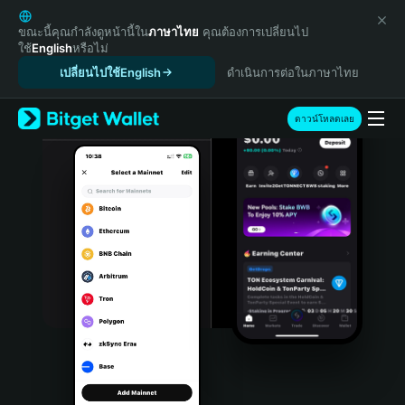
English
日本語
ขณะนี้คุณกำลังดูหน้านี้ใน
ภาษาไทย
คุณต้องการเปลี่ยนไป
ใช้
English
หรือไม่
Tiếng Việt
เปลี่ยนไปใช้English
ดำเนินการต่อในภาษาไทย
Русский
Español (Latinoamérica)
Türkçe
ดาวน์โหลดเลย
Italiano
Français
Deutsch
简体中文
繁體中文
Português (Portugal)
Bahasa Indonesia
ภาษาไทย
हिन्दी
বাংলা
Español
Português (Brasil)
Español (Argentina)