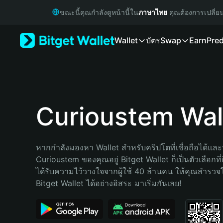
English
ขณะนี้คุณกำลังดูหน้านี้ใน
ภาษาไทย
คุณต้องการเปลี่ย
日本語
Tiếng Việt
Wallet
บัตร
Swap
Earn
Pred
Русский
Español (Latinoamérica)
Türkçe
Italiano
Français
Deutsch
Curioustem Wal
简体中文
繁體中文
Português (Portugal)
หากกำลังมองหา Wallet สำหรับคริปโตที่เชื่อถือได้และป
Bahasa Indonesia
Curioustem ของคุณอยู่ Bitget Wallet ก็เป็นตัวเลือกที่ด
ภาษาไทย
ได้รับความไว้วางใจจากผู้ใช้ 40 ล้านคน ให้คุณสำรว
हिन्दी
Bitget Wallet ได้อย่างอิสระ มาเริ่มกันเลย!
বাংলা
Español
Português (Brasil)
Español (Argentina)