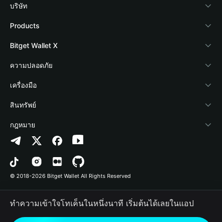
บริษัท
เกี่ยวกับ Bitget Wallet
Products
Blog
Crypto Card
Bitget Wallet X
Academy
Stablecoin Earn
นักพัฒนา
ความปลอดภัย
ข่าวสารด้านคริปโต
Payfi Crypto
เชื่อมต่อ Wallet
Protection Fund
เครื่องมือ
ศูนย์ช่วยเหลือ
Crypto Swap API
Bitget Wallet Pay
เทคโนโลยีความปลอดภัย
ซื้อคริปโต
สินทรัพย์
ติดต่อเรา
Altcoin Season Index
ลิสต์โปรเจกต์
การตรวจจับการอนุญาต
Arbitrum
กฎหมาย
ทรัพยากรข้อมูลของแบรนด์
Prediction Markets
การตรวจจับสัญญา
Avalanche
นโยบายความเป็นส่วนตัว
อาชีพ
DApp
การโอนเป็นชุด
Bitcoin
ข้อตกลงในการใช้บริการ
© 2018-2026 Bitget Wallet All Rights Reserved
การยืนยันช่องทางอย่างเป็นทางการ
Trade
BNB Chain
Risk Disclosure
ทำความเข้าใจโทเค็นในหนึ่งนาที เริ่มต้นได้เลยในแอป
RWA
Polygon