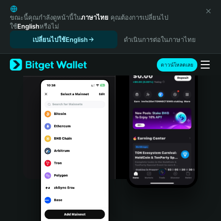
English
日本語
ขณะนี้คุณกำลังดูหน้านี้ใน
ภาษาไทย
คุณต้องการเปลี่ยนไป
ใช้
English
หรือไม่
Tiếng Việt
เปลี่ยนไปใช้English
ดำเนินการต่อในภาษาไทย
Русский
Español (Latinoamérica)
Türkçe
ดาวน์โหลดเลย
Italiano
Français
Deutsch
简体中文
繁體中文
Português (Portugal)
Bahasa Indonesia
ภาษาไทย
हिन्दी
বাংলা
Español
Português (Brasil)
Español (Argentina)