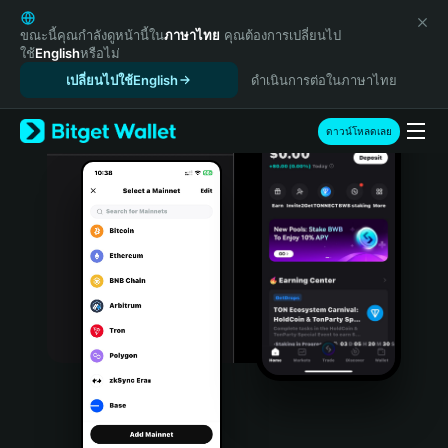
English
日本語
ขณะนี้คุณกำลังดูหน้านี้ใน
ภาษาไทย
คุณต้องการเปลี่ยนไป
ใช้
English
หรือไม่
Tiếng Việt
เปลี่ยนไปใช้English
ดำเนินการต่อในภาษาไทย
Русский
Español (Latinoamérica)
Türkçe
ดาวน์โหลดเลย
Italiano
Français
Deutsch
简体中文
繁體中文
Português (Portugal)
Bahasa Indonesia
ภาษาไทย
हिन्दी
বাংলা
Español
Português (Brasil)
Español (Argentina)