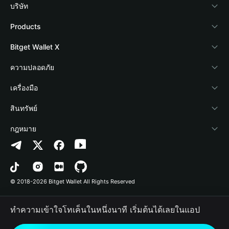
บริษัท
เกี่ยวกับ Bitget Wallet
Products
Blog
Crypto Card
Bitget Wallet X
Academy
Stablecoin Earn
นักพัฒนา
ความปลอดภัย
ข่าวสารด้านคริปโต
Payfi Crypto
เชื่อมต่อ Wallet
Protection Fund
เครื่องมือ
ศูนย์ช่วยเหลือ
Crypto Swap API
Bitget Wallet Pay
เทคโนโลยีความปลอดภัย
ซื้อคริปโต
สินทรัพย์
ติดต่อเรา
Altcoin Season Index
ลิสต์โปรเจกต์
การตรวจจับการอนุญาต
Arbitrum
กฎหมาย
ทรัพยากรข้อมูลของแบรนด์
Prediction Markets
การตรวจจับสัญญา
Avalanche
นโยบายความเป็นส่วนตัว
อาชีพ
DApp
การโอนเป็นชุด
Bitcoin
ข้อตกลงในการใช้บริการ
© 2018-2026 Bitget Wallet All Rights Reserved
การยืนยันช่องทางอย่างเป็นทางการ
Trade
BNB Chain
Risk Disclosure
ทำความเข้าใจโทเค็นในหนึ่งนาที เริ่มต้นได้เลยในแอป
RWA
Polygon