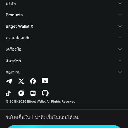
บริษัท
เกี่ยวกับ Bitget Wallet
Products
Blog
Crypto Card
Bitget Wallet X
Academy
Stablecoin Earn
นักพัฒนา
ความปลอดภัย
ข่าวสารด้านคริปโต
Payfi Crypto
เชื่อมต่อ Wallet
Protection Fund
เครื่องมือ
ศูนย์ช่วยเหลือ
Crypto Swap API
Bitget Wallet Pay
เทคโนโลยีความปลอดภัย
ซื้อคริปโต
สินทรัพย์
ติดต่อเรา
Altcoin Season Index
ลิสต์โปรเจกต์
การตรวจจับการอนุญาต
Arbitrum
กฎหมาย
ทรัพยากรข้อมูลของแบรนด์
Prediction Markets
การตรวจจับสัญญา
Avalanche
นโยบายความเป็นส่วนตัว
อาชีพ
DApp
การโอนเป็นชุด
Bitcoin
ข้อตกลงในการใช้บริการ
© 2018-2026 Bitget Wallet All Rights Reserved
การยืนยันช่องทางอย่างเป็นทางการ
Trade
BNB Chain
Risk Disclosure
รับโทเค็นใน 1 นาที: เริ่มในแอปได้เลย
RWA
Polygon