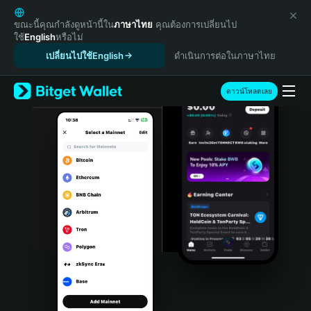
English
日本語
ขณะนี้คุณกำลังดูหน้านี้ใน
ภาษาไทย
คุณต้องการเปลี่ยนไป
ใช้
English
หรือไม่
Tiếng Việt
เปลี่ยนไปใช้English
ดำเนินการต่อในภาษาไทย
Русский
Español (Latinoamérica)
Türkçe
ดาวน์โหลดเลย
Italiano
Français
Deutsch
简体中文
繁體中文
Português (Portugal)
Bahasa Indonesia
ภาษาไทย
हिन्दी
বাংলা
Español
Português (Brasil)
Español (Argentina)