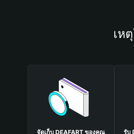
เหต
จัดเก็บ DEAFART ของคุณ
รับ