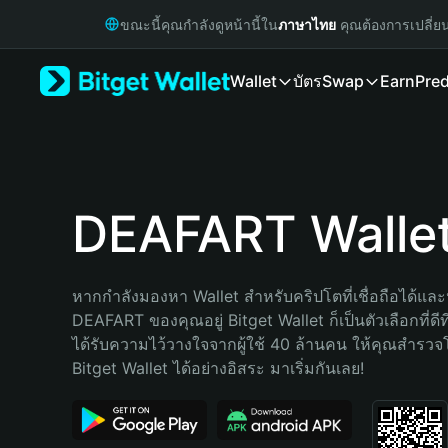
English
ขณะนี้คุณกำลังดูหน้านี้ใน
ภาษาไทย
คุณต้องการเปลี่ย
日本語
Tiếng Việt
Wallet
บัตร
Swap
Earn
Pred
Русский
Español (Latinoamérica)
Türkçe
Italiano
Français
Deutsch
DEAFART Walle
简体中文
繁體中文
Português (Portugal)
หากกำลังมองหา Wallet สำหรับคริปโตที่เชื่อถือได้และป
Bahasa Indonesia
DEAFART ของคุณอยู่ Bitget Wallet ก็เป็นตัวเลือกที่ดีท
ภาษาไทย
ได้รับความไว้วางใจจากผู้ใช้ 40 ล้านคน ให้คุณสำรว
हिन्दी
Bitget Wallet ได้อย่างอิสระ มาเริ่มกันเลย!
বাংলা
Español
Português (Brasil)
Español (Argentina)