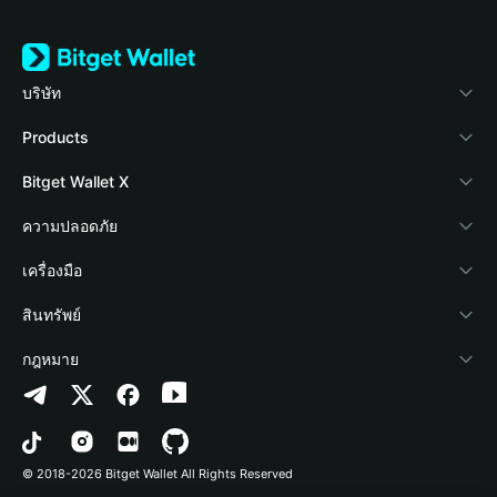
บริษัท
เกี่ยวกับ Bitget Wallet
Products
Blog
Crypto Card
Bitget Wallet X
Academy
Stablecoin Earn
นักพัฒนา
ความปลอดภัย
ข่าวสารด้านคริปโต
Payfi Crypto
เชื่อมต่อ Wallet
Protection Fund
เครื่องมือ
ศูนย์ช่วยเหลือ
Crypto Swap API
Bitget Wallet Pay
เทคโนโลยีความปลอดภัย
ซื้อคริปโต
สินทรัพย์
ติดต่อเรา
Altcoin Season Index
ลิสต์โปรเจกต์
การตรวจจับการอนุญาต
Arbitrum
กฎหมาย
ทรัพยากรข้อมูลของแบรนด์
Prediction Markets
การตรวจจับสัญญา
Avalanche
นโยบายความเป็นส่วนตัว
อาชีพ
DApp
การโอนเป็นชุด
Bitcoin
ข้อตกลงในการใช้บริการ
© 2018-2026 Bitget Wallet All Rights Reserved
การยืนยันช่องทางอย่างเป็นทางการ
Trade
BNB Chain
Risk Disclosure