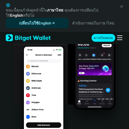
English
日本語
ขณะนี้คุณกำลังดูหน้านี้ใน
ภาษาไทย
คุณต้องการเปลี่ยนไป
ใช้
English
หรือไม่
Tiếng Việt
เปลี่ยนไปใช้English
ดำเนินการต่อในภาษาไทย
Русский
Español (Latinoamérica)
Türkçe
ดาวน์โหลดเลย
Italiano
Français
Deutsch
简体中文
繁體中文
Português (Portugal)
Bahasa Indonesia
ภาษาไทย
हिन्दी
বাংলা
Español
Português (Brasil)
Español (Argentina)