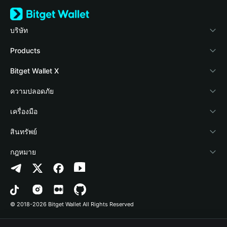
บริษัท
เกี่ยวกับ Bitget Wallet
Products
Blog
Crypto Card
Bitget Wallet X
Academy
Stablecoin Earn
นักพัฒนา
ความปลอดภัย
ข่าวสารด้านคริปโต
Payfi Crypto
เชื่อมต่อ Wallet
Protection Fund
เครื่องมือ
ศูนย์ช่วยเหลือ
Crypto Swap API
Bitget Wallet Pay
เทคโนโลยีความปลอดภัย
ซื้อคริปโต
สินทรัพย์
ติดต่อเรา
Altcoin Season Index
ลิสต์โปรเจกต์
การตรวจจับการอนุญาต
Arbitrum
กฎหมาย
ทรัพยากรข้อมูลของแบรนด์
Prediction Markets
การตรวจจับสัญญา
Avalanche
นโยบายความเป็นส่วนตัว
อาชีพ
DApp
การโอนเป็นชุด
Bitcoin
ข้อตกลงในการใช้บริการ
© 2018-2026 Bitget Wallet All Rights Reserved
การยืนยันช่องทางอย่างเป็นทางการ
Trade
BNB Chain
Risk Disclosure