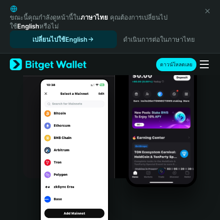
English
日本語
ขณะนี้คุณกำลังดูหน้านี้ใน
ภาษาไทย
คุณต้องการเปลี่ยนไป
ใช้
English
หรือไม่
Tiếng Việt
เปลี่ยนไปใช้English
ดำเนินการต่อในภาษาไทย
Русский
Español (Latinoamérica)
Türkçe
ดาวน์โหลดเลย
Italiano
Français
Deutsch
简体中文
繁體中文
Português (Portugal)
Bahasa Indonesia
ภาษาไทย
हिन्दी
বাংলা
Español
Português (Brasil)
Español (Argentina)