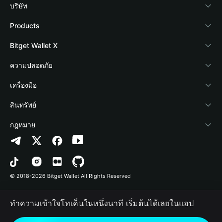
บริษัท
เกี่ยวกับ Bitget Wallet
Products
Blog
Crypto Card
Bitget Wallet X
Academy
Stablecoin Earn
นักพัฒนา
ความปลอดภัย
ข่าวสารด้านคริปโต
Payfi Crypto
เชื่อมต่อ Wallet
Protection Fund
เครื่องมือ
ศูนย์ช่วยเหลือ
Crypto Swap API
Bitget Wallet Pay
เทคโนโลยีความปลอดภัย
ซื้อคริปโต
สินทรัพย์
ติดต่อเรา
Altcoin Season Index
ลิสต์โปรเจกต์
การตรวจจับการอนุญาต
Arbitrum
กฎหมาย
ทรัพยากรข้อมูลของแบรนด์
Prediction Markets
การตรวจจับสัญญา
Avalanche
นโยบายความเป็นส่วนตัว
อาชีพ
DApp
การโอนเป็นชุด
Bitcoin
ข้อตกลงในการใช้บริการ
© 2018-2026 Bitget Wallet All Rights Reserved
การยืนยันช่องทางอย่างเป็นทางการ
Trade
BNB Chain
Risk Disclosure
ทำความเข้าใจโทเค็นในหนึ่งนาที เริ่มต้นได้เลยในแอป
RWA
Polygon