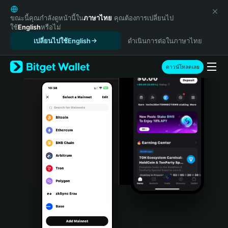
English
日本語
ขณะนี้คุณกำลังดูหน้านี้ใน
ภาษาไทย
คุณต้องการเปลี่ยนไป
ใช้
English
หรือไม่
Tiếng Việt
เปลี่ยนไปใช้English
ดำเนินการต่อในภาษาไทย
Русский
Español (Latinoamérica)
Türkçe
ดาวน์โหลดเลย
Italiano
Français
Deutsch
简体中文
繁體中文
Português (Portugal)
Bahasa Indonesia
ภาษาไทย
हिन्दी
বাংলা
Español
Português (Brasil)
Español (Argentina)