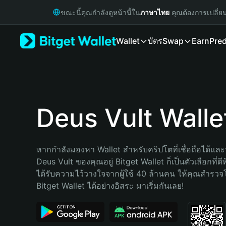
English
ขณะนี้คุณกำลังดูหน้านี้ใน
ภาษาไทย
คุณต้องการเปลี่ย
日本語
Tiếng Việt
Wallet
บัตร
Swap
Earn
Pred
Русский
Español (Latinoamérica)
Türkçe
Italiano
Français
Deutsch
Deus Vult Walle
简体中文
繁體中文
Português (Portugal)
หากกำลังมองหา Wallet สำหรับคริปโตที่เชื่อถือได้และป
Bahasa Indonesia
Deus Vult ของคุณอยู่ Bitget Wallet ก็เป็นตัวเลือกที่ดีท
ภาษาไทย
ได้รับความไว้วางใจจากผู้ใช้ 40 ล้านคน ให้คุณสำรว
हिन्दी
Bitget Wallet ได้อย่างอิสระ มาเริ่มกันเลย!
বাংলা
Español
Português (Brasil)
Español (Argentina)