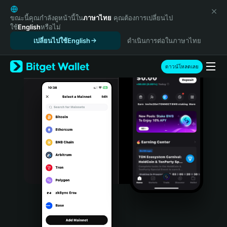
English
日本語
ขณะนี้คุณกำลังดูหน้านี้ใน
ภาษาไทย
คุณต้องการเปลี่ยนไป
ใช้
English
หรือไม่
Tiếng Việt
เปลี่ยนไปใช้English
ดำเนินการต่อในภาษาไทย
Русский
Español (Latinoamérica)
Türkçe
ดาวน์โหลดเลย
Italiano
Français
Deutsch
简体中文
繁體中文
Português (Portugal)
Bahasa Indonesia
ภาษาไทย
हिन्दी
বাংলা
Español
Português (Brasil)
Español (Argentina)