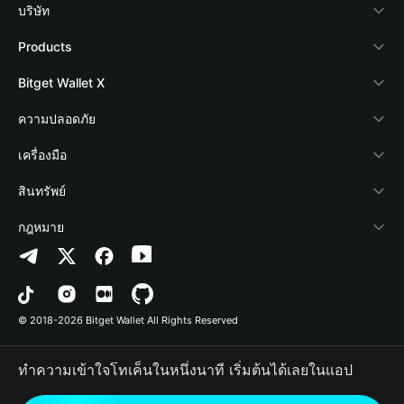
บริษัท
เกี่ยวกับ Bitget Wallet
Products
Blog
Crypto Card
Bitget Wallet X
Academy
Stablecoin Earn
นักพัฒนา
ความปลอดภัย
ข่าวสารด้านคริปโต
Payfi Crypto
เชื่อมต่อ Wallet
Protection Fund
เครื่องมือ
ศูนย์ช่วยเหลือ
Crypto Swap API
Bitget Wallet Pay
เทคโนโลยีความปลอดภัย
ซื้อคริปโต
สินทรัพย์
ติดต่อเรา
Altcoin Season Index
ลิสต์โปรเจกต์
การตรวจจับการอนุญาต
Arbitrum
กฎหมาย
ทรัพยากรข้อมูลของแบรนด์
Prediction Markets
การตรวจจับสัญญา
Avalanche
นโยบายความเป็นส่วนตัว
อาชีพ
DApp
การโอนเป็นชุด
Bitcoin
ข้อตกลงในการใช้บริการ
© 2018-2026 Bitget Wallet All Rights Reserved
การยืนยันช่องทางอย่างเป็นทางการ
Trade
BNB Chain
Risk Disclosure
ทำความเข้าใจโทเค็นในหนึ่งนาที เริ่มต้นได้เลยในแอป
RWA
Polygon