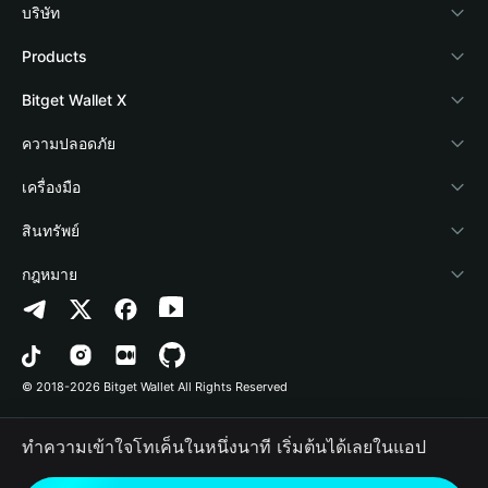
บริษัท
เกี่ยวกับ Bitget Wallet
Products
Blog
Crypto Card
Bitget Wallet X
Academy
Stablecoin Earn
นักพัฒนา
ความปลอดภัย
ข่าวสารด้านคริปโต
Payfi Crypto
เชื่อมต่อ Wallet
Protection Fund
เครื่องมือ
ศูนย์ช่วยเหลือ
Crypto Swap API
Bitget Wallet Pay
เทคโนโลยีความปลอดภัย
ซื้อคริปโต
สินทรัพย์
ติดต่อเรา
Altcoin Season Index
ลิสต์โปรเจกต์
การตรวจจับการอนุญาต
Arbitrum
กฎหมาย
ทรัพยากรข้อมูลของแบรนด์
Prediction Markets
การตรวจจับสัญญา
Avalanche
นโยบายความเป็นส่วนตัว
อาชีพ
DApp
การโอนเป็นชุด
Bitcoin
ข้อตกลงในการใช้บริการ
© 2018-2026 Bitget Wallet All Rights Reserved
การยืนยันช่องทางอย่างเป็นทางการ
Trade
BNB Chain
Risk Disclosure
ทำความเข้าใจโทเค็นในหนึ่งนาที เริ่มต้นได้เลยในแอป
RWA
Polygon