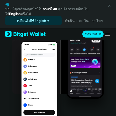
English
日本語
ขณะนี้คุณกำลังดูหน้านี้ใน
ภาษาไทย
คุณต้องการเปลี่ยนไป
ใช้
English
หรือไม่
Tiếng Việt
เปลี่ยนไปใช้English
ดำเนินการต่อในภาษาไทย
Русский
Español (Latinoamérica)
Türkçe
ดาวน์โหลดเลย
Italiano
Français
Deutsch
简体中文
繁體中文
Português (Portugal)
Bahasa Indonesia
ภาษาไทย
हिन्दी
বাংলা
Español
Português (Brasil)
Español (Argentina)