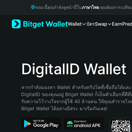
English
ขณะนี้คุณกำลังดูหน้านี้ใน
ภาษาไทย
คุณต้องการเปลี่ย
日本語
Tiếng Việt
Wallet
บัตร
Swap
Earn
Pred
Русский
Español (Latinoamérica)
Türkçe
Italiano
Français
Deutsch
DigitalID Wallet
简体中文
繁體中文
Português (Portugal)
หากกำลังมองหา Wallet สำหรับคริปโตที่เชื่อถือได้และป
Bahasa Indonesia
DigitalID ของคุณอยู่ Bitget Wallet ก็เป็นตัวเลือกที่ดีที
ภาษาไทย
รับความไว้วางใจจากผู้ใช้ 40 ล้านคน ให้คุณสำรวจโ
हिन्दी
Bitget Wallet ได้อย่างอิสระ มาเริ่มกันเลย!
বাংলা
Español
Português (Brasil)
Español (Argentina)