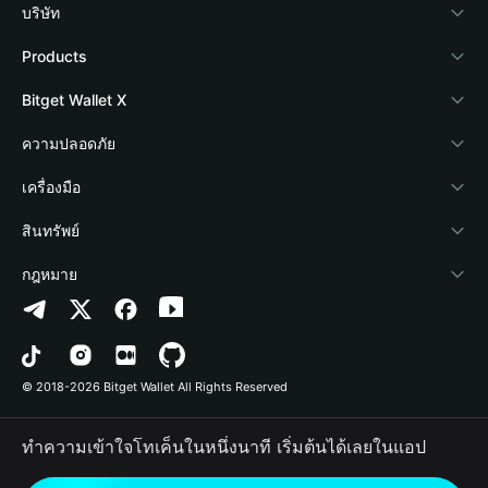
บริษัท
เกี่ยวกับ Bitget Wallet
Products
Blog
Crypto Card
Bitget Wallet X
Academy
Stablecoin Earn
นักพัฒนา
ความปลอดภัย
ข่าวสารด้านคริปโต
Payfi Crypto
เชื่อมต่อ Wallet
Protection Fund
เครื่องมือ
ศูนย์ช่วยเหลือ
Crypto Swap API
Bitget Wallet Pay
เทคโนโลยีความปลอดภัย
ซื้อคริปโต
สินทรัพย์
ติดต่อเรา
Altcoin Season Index
ลิสต์โปรเจกต์
การตรวจจับการอนุญาต
Arbitrum
กฎหมาย
ทรัพยากรข้อมูลของแบรนด์
Prediction Markets
การตรวจจับสัญญา
Avalanche
นโยบายความเป็นส่วนตัว
อาชีพ
DApp
การโอนเป็นชุด
Bitcoin
ข้อตกลงในการใช้บริการ
© 2018-2026 Bitget Wallet All Rights Reserved
การยืนยันช่องทางอย่างเป็นทางการ
Trade
BNB Chain
Risk Disclosure
ทำความเข้าใจโทเค็นในหนึ่งนาที เริ่มต้นได้เลยในแอป
RWA
Polygon