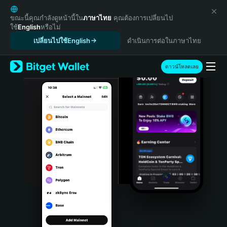
English
日本語
ขณะนี้คุณกำลังดูหน้านี้ใน
ภาษาไทย
คุณต้องการเปลี่ยนไป
ใช้
English
หรือไม่
Tiếng Việt
เปลี่ยนไปใช้English
ดำเนินการต่อในภาษาไทย
Русский
Español (Latinoamérica)
Türkçe
ดาวน์โหลดเลย
Italiano
Français
Deutsch
简体中文
繁體中文
Português (Portugal)
Bahasa Indonesia
ภาษาไทย
हिन्दी
বাংলা
Español
Português (Brasil)
Español (Argentina)