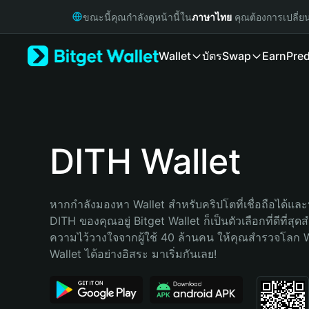
English
ขณะนี้คุณกำลังดูหน้านี้ใน
ภาษาไทย
คุณต้องการเปลี่ย
日本語
Tiếng Việt
Wallet
บัตร
Swap
Earn
Pred
Русский
Español (Latinoamérica)
Türkçe
Italiano
Français
Deutsch
DITH Wallet
简体中文
繁體中文
Português (Portugal)
หากกำลังมองหา Wallet สำหรับคริปโตที่เชื่อถือได้และป
Bahasa Indonesia
DITH ของคุณอยู่ Bitget Wallet ก็เป็นตัวเลือกที่ดีที่สุด
ภาษาไทย
ความไว้วางใจจากผู้ใช้ 40 ล้านคน ให้คุณสำรวจโลก 
हिन्दी
Wallet ได้อย่างอิสระ มาเริ่มกันเลย!
বাংলা
Español
Português (Brasil)
Español (Argentina)