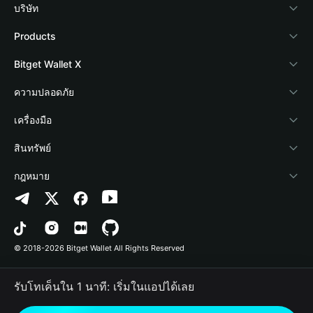
บริษัท
เกี่ยวกับ Bitget Wallet
Products
Blog
Crypto Card
Bitget Wallet X
Academy
Stablecoin Earn
นักพัฒนา
ความปลอดภัย
ข่าวสารด้านคริปโต
Payfi Crypto
เชื่อมต่อ Wallet
Protection Fund
เครื่องมือ
ศูนย์ช่วยเหลือ
Crypto Swap API
Bitget Wallet Pay
เทคโนโลยีความปลอดภัย
ซื้อคริปโต
สินทรัพย์
ติดต่อเรา
Altcoin Season Index
ลิสต์โปรเจกต์
การตรวจจับการอนุญาต
Arbitrum
กฎหมาย
ทรัพยากรข้อมูลของแบรนด์
Prediction Markets
การตรวจจับสัญญา
Avalanche
นโยบายความเป็นส่วนตัว
อาชีพ
DApp
การโอนเป็นชุด
Bitcoin
ข้อตกลงในการใช้บริการ
© 2018-2026 Bitget Wallet All Rights Reserved
การยืนยันช่องทางอย่างเป็นทางการ
Trade
BNB Chain
Risk Disclosure
รับโทเค็นใน 1 นาที: เริ่มในแอปได้เลย
RWA
Polygon