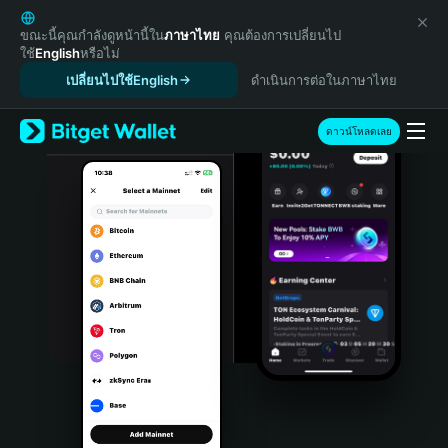
English
日本語
ขณะนี้คุณกำลังดูหน้านี้ใน
ภาษาไทย
คุณต้องการเปลี่ยนไป
ใช้
English
หรือไม่
Tiếng Việt
เปลี่ยนไปใช้English
ดำเนินการต่อในภาษาไทย
Русский
Español (Latinoamérica)
Türkçe
ดาวน์โหลดเลย
Italiano
Français
Deutsch
简体中文
繁體中文
Português (Portugal)
Bahasa Indonesia
ภาษาไทย
हिन्दी
বাংলা
Español
Português (Brasil)
Español (Argentina)