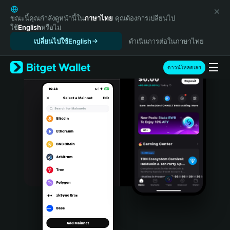
English
日本語
ขณะนี้คุณกำลังดูหน้านี้ใน
ภาษาไทย
คุณต้องการเปลี่ยนไป
ใช้
English
หรือไม่
Tiếng Việt
เปลี่ยนไปใช้English
ดำเนินการต่อในภาษาไทย
Русский
Español (Latinoamérica)
Türkçe
ดาวน์โหลดเลย
Italiano
Français
Deutsch
简体中文
繁體中文
Português (Portugal)
Bahasa Indonesia
ภาษาไทย
हिन्दी
বাংলা
Español
Português (Brasil)
Español (Argentina)