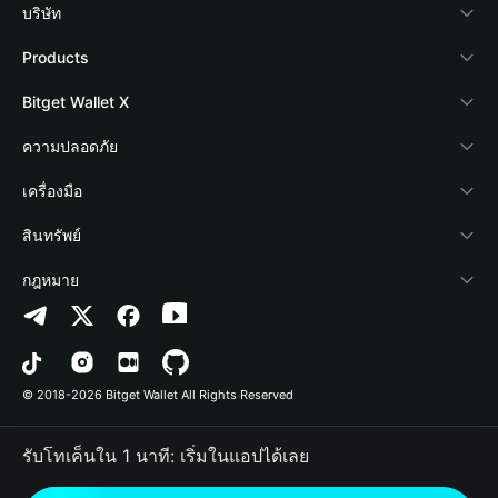
บริษัท
เกี่ยวกับ Bitget Wallet
Products
Blog
Crypto Card
Bitget Wallet X
Academy
Stablecoin Earn
นักพัฒนา
ความปลอดภัย
ข่าวสารด้านคริปโต
Payfi Crypto
เชื่อมต่อ Wallet
Protection Fund
เครื่องมือ
ศูนย์ช่วยเหลือ
Crypto Swap API
Bitget Wallet Pay
เทคโนโลยีความปลอดภัย
ซื้อคริปโต
สินทรัพย์
ติดต่อเรา
Altcoin Season Index
ลิสต์โปรเจกต์
การตรวจจับการอนุญาต
Arbitrum
กฎหมาย
ทรัพยากรข้อมูลของแบรนด์
Prediction Markets
การตรวจจับสัญญา
Avalanche
นโยบายความเป็นส่วนตัว
อาชีพ
DApp
การโอนเป็นชุด
Bitcoin
ข้อตกลงในการใช้บริการ
© 2018-2026 Bitget Wallet All Rights Reserved
การยืนยันช่องทางอย่างเป็นทางการ
Trade
BNB Chain
Risk Disclosure
รับโทเค็นใน 1 นาที: เริ่มในแอปได้เลย
RWA
Polygon