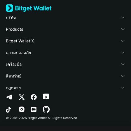
บริษัท
เกี่ยวกับ Bitget Wallet
Products
Blog
Crypto Card
Bitget Wallet X
Academy
Stablecoin Earn
นักพัฒนา
ความปลอดภัย
ข่าวสารด้านคริปโต
Payfi Crypto
เชื่อมต่อ Wallet
Protection Fund
เครื่องมือ
ศูนย์ช่วยเหลือ
Crypto Swap API
Bitget Wallet Pay
เทคโนโลยีความปลอดภัย
ซื้อคริปโต
สินทรัพย์
ติดต่อเรา
Altcoin Season Index
ลิสต์โปรเจกต์
การตรวจจับการอนุญาต
Arbitrum
กฎหมาย
ทรัพยากรข้อมูลของแบรนด์
Prediction Markets
การตรวจจับสัญญา
Avalanche
นโยบายความเป็นส่วนตัว
อาชีพ
DApp
การโอนเป็นชุด
Bitcoin
ข้อตกลงในการใช้บริการ
© 2018-2026 Bitget Wallet All Rights Reserved
การยืนยันช่องทางอย่างเป็นทางการ
Trade
BNB Chain
Risk Disclosure