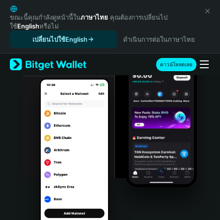
English
日本語
ขณะนี้คุณกำลังดูหน้านี้ใน
ภาษาไทย
คุณต้องการเปลี่ยนไป
ใช้
English
หรือไม่
Tiếng Việt
เปลี่ยนไปใช้English
ดำเนินการต่อในภาษาไทย
Русский
Español (Latinoamérica)
Türkçe
ดาวน์โหลดเลย
Italiano
Français
Deutsch
简体中文
繁體中文
Português (Portugal)
Bahasa Indonesia
ภาษาไทย
हिन्दी
বাংলা
Español
Português (Brasil)
Español (Argentina)