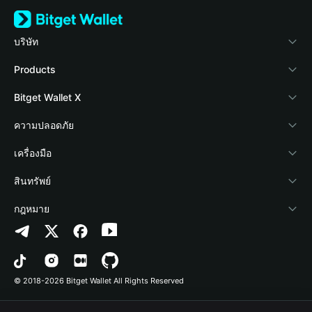
บริษัท
เกี่ยวกับ Bitget Wallet
Products
Blog
Crypto Card
Bitget Wallet X
Academy
Stablecoin Earn
นักพัฒนา
ความปลอดภัย
ข่าวสารด้านคริปโต
Payfi Crypto
เชื่อมต่อ Wallet
Protection Fund
เครื่องมือ
ศูนย์ช่วยเหลือ
Crypto Swap API
Bitget Wallet Pay
เทคโนโลยีความปลอดภัย
ซื้อคริปโต
สินทรัพย์
ติดต่อเรา
Altcoin Season Index
ลิสต์โปรเจกต์
การตรวจจับการอนุญาต
Arbitrum
กฎหมาย
ทรัพยากรข้อมูลของแบรนด์
Prediction Markets
การตรวจจับสัญญา
Avalanche
นโยบายความเป็นส่วนตัว
อาชีพ
DApp
การโอนเป็นชุด
Bitcoin
ข้อตกลงในการใช้บริการ
© 2018-2026 Bitget Wallet All Rights Reserved
การยืนยันช่องทางอย่างเป็นทางการ
Trade
BNB Chain
Risk Disclosure