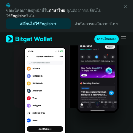
English
日本語
ขณะนี้คุณกำลังดูหน้านี้ใน
ภาษาไทย
คุณต้องการเปลี่ยนไป
ใช้
English
หรือไม่
Tiếng Việt
เปลี่ยนไปใช้English
ดำเนินการต่อในภาษาไทย
Русский
Español (Latinoamérica)
Türkçe
ดาวน์โหลดเลย
Italiano
Français
Deutsch
简体中文
繁體中文
Português (Portugal)
Bahasa Indonesia
ภาษาไทย
हिन्दी
বাংলা
Español
Português (Brasil)
Español (Argentina)