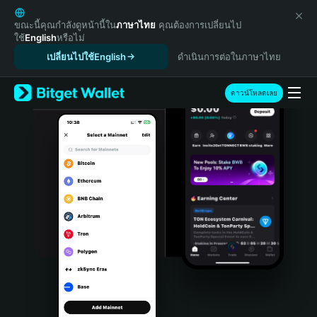
English
日本語
ขณะนี้คุณกำลังดูหน้านี้ใน
ภาษาไทย
คุณต้องการเปลี่ยนไป
ใช้
English
หรือไม่
Tiếng Việt
เปลี่ยนไปใช้English
ดำเนินการต่อในภาษาไทย
Русский
Español (Latinoamérica)
Türkçe
ดาวน์โหลดเลย
Italiano
Français
Deutsch
简体中文
繁體中文
Português (Portugal)
Bahasa Indonesia
ภาษาไทย
हिन्दी
বাংলা
Español
Português (Brasil)
Español (Argentina)