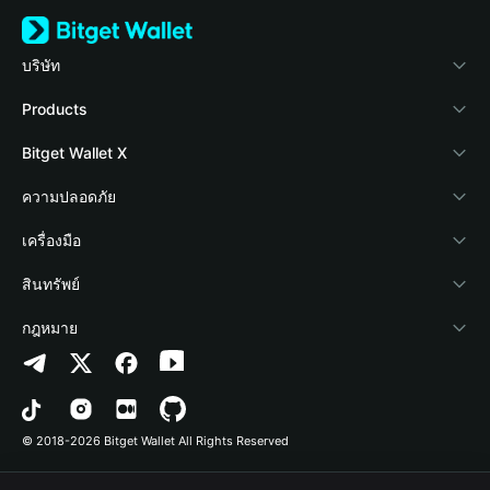
บริษัท
เกี่ยวกับ Bitget Wallet
Products
Blog
Crypto Card
Bitget Wallet X
Academy
Stablecoin Earn
นักพัฒนา
ความปลอดภัย
ข่าวสารด้านคริปโต
Payfi Crypto
เชื่อมต่อ Wallet
Protection Fund
เครื่องมือ
ศูนย์ช่วยเหลือ
Crypto Swap API
Bitget Wallet Pay
เทคโนโลยีความปลอดภัย
ซื้อคริปโต
สินทรัพย์
ติดต่อเรา
Altcoin Season Index
ลิสต์โปรเจกต์
การตรวจจับการอนุญาต
Arbitrum
กฎหมาย
ทรัพยากรข้อมูลของแบรนด์
Prediction Markets
การตรวจจับสัญญา
Avalanche
นโยบายความเป็นส่วนตัว
อาชีพ
DApp
การโอนเป็นชุด
Bitcoin
ข้อตกลงในการใช้บริการ
© 2018-2026 Bitget Wallet All Rights Reserved
การยืนยันช่องทางอย่างเป็นทางการ
Trade
BNB Chain
Risk Disclosure