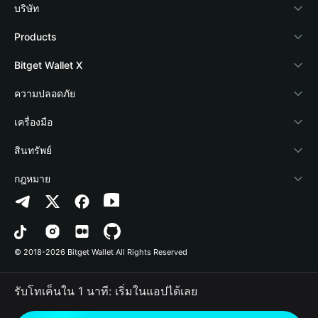
บริษัท
เกี่ยวกับ Bitget Wallet
Products
Blog
Crypto Card
Bitget Wallet X
Academy
Stablecoin Earn
นักพัฒนา
ความปลอดภัย
ข่าวสารด้านคริปโต
Payfi Crypto
เชื่อมต่อ Wallet
Protection Fund
เครื่องมือ
ศูนย์ช่วยเหลือ
Crypto Swap API
Bitget Wallet Pay
เทคโนโลยีความปลอดภัย
ซื้อคริปโต
สินทรัพย์
ติดต่อเรา
Altcoin Season Index
ลิสต์โปรเจกต์
การตรวจจับการอนุญาต
Arbitrum
กฎหมาย
ทรัพยากรข้อมูลของแบรนด์
Prediction Markets
การตรวจจับสัญญา
Avalanche
นโยบายความเป็นส่วนตัว
อาชีพ
DApp
การโอนเป็นชุด
Bitcoin
ข้อตกลงในการใช้บริการ
© 2018-2026 Bitget Wallet All Rights Reserved
การยืนยันช่องทางอย่างเป็นทางการ
Trade
BNB Chain
Risk Disclosure
รับโทเค็นใน 1 นาที: เริ่มในแอปได้เลย
RWA
Polygon