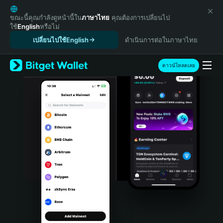
English
日本語
ขณะนี้คุณกำลังดูหน้านี้ใน
ภาษาไทย
คุณต้องการเปลี่ยนไป
ใช้
English
หรือไม่
Tiếng Việt
เปลี่ยนไปใช้English
ดำเนินการต่อในภาษาไทย
Русский
Español (Latinoamérica)
Türkçe
ดาวน์โหลดเลย
Italiano
Français
Deutsch
简体中文
繁體中文
Português (Portugal)
Bahasa Indonesia
ภาษาไทย
हिन्दी
বাংলা
Español
Português (Brasil)
Español (Argentina)