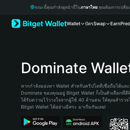
English
ขณะนี้คุณกำลังดูหน้านี้ใน
ภาษาไทย
คุณต้องการเปลี่ย
日本語
Tiếng Việt
Wallet
บัตร
Swap
Earn
Pred
Русский
Español (Latinoamérica)
Türkçe
Italiano
Français
Deutsch
Dominate Walle
简体中文
繁體中文
Português (Portugal)
หากกำลังมองหา Wallet สำหรับคริปโตที่เชื่อถือได้และป
Bahasa Indonesia
Dominate ของคุณอยู่ Bitget Wallet ก็เป็นตัวเลือกที่ดีท
ภาษาไทย
ได้รับความไว้วางใจจากผู้ใช้ 40 ล้านคน ให้คุณสำรว
हिन्दी
Bitget Wallet ได้อย่างอิสระ มาเริ่มกันเลย!
বাংলা
Español
Português (Brasil)
Español (Argentina)