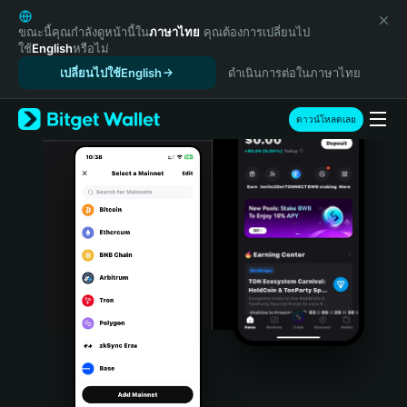
English
日本語
ขณะนี้คุณกำลังดูหน้านี้ใน
ภาษาไทย
คุณต้องการเปลี่ยนไป
ใช้
English
หรือไม่
Tiếng Việt
เปลี่ยนไปใช้English
ดำเนินการต่อในภาษาไทย
Русский
Español (Latinoamérica)
Türkçe
ดาวน์โหลดเลย
Italiano
Français
Deutsch
简体中文
繁體中文
Português (Portugal)
Bahasa Indonesia
ภาษาไทย
हिन्दी
বাংলা
Español
Português (Brasil)
Español (Argentina)