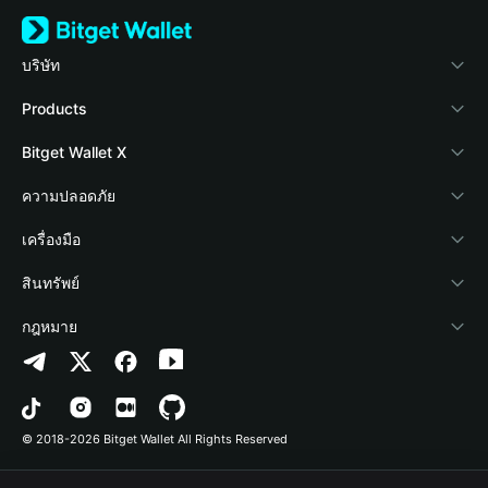
บริษัท
เกี่ยวกับ Bitget Wallet
Products
Blog
Crypto Card
Bitget Wallet X
Academy
Stablecoin Earn
นักพัฒนา
ความปลอดภัย
ข่าวสารด้านคริปโต
Payfi Crypto
เชื่อมต่อ Wallet
Protection Fund
เครื่องมือ
ศูนย์ช่วยเหลือ
Crypto Swap API
Bitget Wallet Pay
เทคโนโลยีความปลอดภัย
ซื้อคริปโต
สินทรัพย์
ติดต่อเรา
Altcoin Season Index
ลิสต์โปรเจกต์
การตรวจจับการอนุญาต
Arbitrum
กฎหมาย
ทรัพยากรข้อมูลของแบรนด์
Prediction Markets
การตรวจจับสัญญา
Avalanche
นโยบายความเป็นส่วนตัว
อาชีพ
DApp
การโอนเป็นชุด
Bitcoin
ข้อตกลงในการใช้บริการ
© 2018-2026 Bitget Wallet All Rights Reserved
การยืนยันช่องทางอย่างเป็นทางการ
Trade
BNB Chain
Risk Disclosure