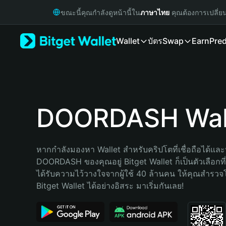
English
ขณะนี้คุณกำลังดูหน้านี้ใน
ภาษาไทย
คุณต้องการเปลี่ย
日本語
Tiếng Việt
Wallet
บัตร
Swap
Earn
Pred
Русский
Español (Latinoamérica)
Türkçe
Italiano
Français
Deutsch
DOORDASH Wal
简体中文
繁體中文
Português (Portugal)
หากกำลังมองหา Wallet สำหรับคริปโตที่เชื่อถือได้และป
Bahasa Indonesia
DOORDASH ของคุณอยู่ Bitget Wallet ก็เป็นตัวเลือกที่ด
ภาษาไทย
ได้รับความไว้วางใจจากผู้ใช้ 40 ล้านคน ให้คุณสำรว
हिन्दी
Bitget Wallet ได้อย่างอิสระ มาเริ่มกันเลย!
বাংলা
Español
Português (Brasil)
Español (Argentina)