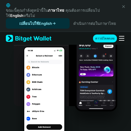
English
日本語
ขณะนี้คุณกำลังดูหน้านี้ใน
ภาษาไทย
คุณต้องการเปลี่ยนไป
ใช้
English
หรือไม่
Tiếng Việt
เปลี่ยนไปใช้English
ดำเนินการต่อในภาษาไทย
Русский
Español (Latinoamérica)
Türkçe
ดาวน์โหลดเลย
Italiano
Français
Deutsch
简体中文
繁體中文
Português (Portugal)
Bahasa Indonesia
ภาษาไทย
हिन्दी
বাংলা
Español
Português (Brasil)
Español (Argentina)