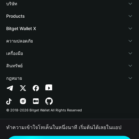
บริษัท
เกี่ยวกับ Bitget Wallet
Products
Blog
Crypto Card
Bitget Wallet X
Academy
Stablecoin Earn
นักพัฒนา
ความปลอดภัย
ข่าวสารด้านคริปโต
Payfi Crypto
เชื่อมต่อ Wallet
Protection Fund
เครื่องมือ
ศูนย์ช่วยเหลือ
Crypto Swap API
Bitget Wallet Pay
เทคโนโลยีความปลอดภัย
ซื้อคริปโต
สินทรัพย์
ติดต่อเรา
Altcoin Season Index
ลิสต์โปรเจกต์
การตรวจจับการอนุญาต
Arbitrum
กฎหมาย
ทรัพยากรข้อมูลของแบรนด์
Prediction Markets
การตรวจจับสัญญา
Avalanche
นโยบายความเป็นส่วนตัว
อาชีพ
DApp
การโอนเป็นชุด
Bitcoin
ข้อตกลงในการใช้บริการ
© 2018-2026 Bitget Wallet All Rights Reserved
การยืนยันช่องทางอย่างเป็นทางการ
Trade
BNB Chain
Risk Disclosure
ทำความเข้าใจโทเค็นในหนึ่งนาที เริ่มต้นได้เลยในแอป
RWA
Polygon