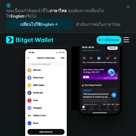
English
日本語
ขณะนี้คุณกำลังดูหน้านี้ใน
ภาษาไทย
คุณต้องการเปลี่ยนไป
ใช้
English
หรือไม่
Tiếng Việt
เปลี่ยนไปใช้English
ดำเนินการต่อในภาษาไทย
Русский
Español (Latinoamérica)
Türkçe
ดาวน์โหลดเลย
Italiano
Français
Deutsch
简体中文
繁體中文
Português (Portugal)
Bahasa Indonesia
ภาษาไทย
हिन्दी
বাংলা
Español
Português (Brasil)
Español (Argentina)