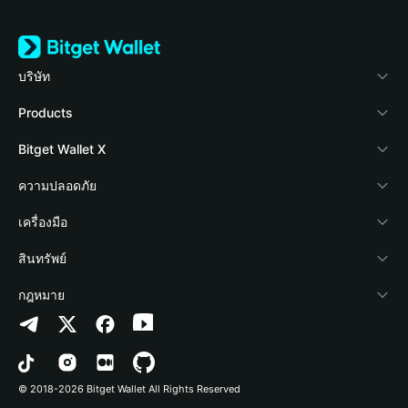
บริษัท
เกี่ยวกับ Bitget Wallet
Products
Blog
Crypto Card
Bitget Wallet X
Academy
Stablecoin Earn
นักพัฒนา
ความปลอดภัย
ข่าวสารด้านคริปโต
Payfi Crypto
เชื่อมต่อ Wallet
Protection Fund
เครื่องมือ
ศูนย์ช่วยเหลือ
Crypto Swap API
Bitget Wallet Pay
เทคโนโลยีความปลอดภัย
ซื้อคริปโต
สินทรัพย์
ติดต่อเรา
Altcoin Season Index
ลิสต์โปรเจกต์
การตรวจจับการอนุญาต
Arbitrum
กฎหมาย
ทรัพยากรข้อมูลของแบรนด์
Prediction Markets
การตรวจจับสัญญา
Avalanche
นโยบายความเป็นส่วนตัว
อาชีพ
DApp
การโอนเป็นชุด
Bitcoin
ข้อตกลงในการใช้บริการ
© 2018-2026 Bitget Wallet All Rights Reserved
การยืนยันช่องทางอย่างเป็นทางการ
Trade
BNB Chain
Risk Disclosure