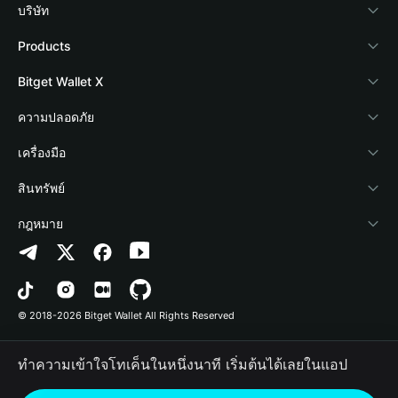
บริษัท
เกี่ยวกับ Bitget Wallet
Products
Blog
Crypto Card
Bitget Wallet X
Academy
Stablecoin Earn
นักพัฒนา
ความปลอดภัย
ข่าวสารด้านคริปโต
Payfi Crypto
เชื่อมต่อ Wallet
Protection Fund
เครื่องมือ
ศูนย์ช่วยเหลือ
Crypto Swap API
Bitget Wallet Pay
เทคโนโลยีความปลอดภัย
ซื้อคริปโต
สินทรัพย์
ติดต่อเรา
Altcoin Season Index
ลิสต์โปรเจกต์
การตรวจจับการอนุญาต
Arbitrum
กฎหมาย
ทรัพยากรข้อมูลของแบรนด์
Prediction Markets
การตรวจจับสัญญา
Avalanche
นโยบายความเป็นส่วนตัว
อาชีพ
DApp
การโอนเป็นชุด
Bitcoin
ข้อตกลงในการใช้บริการ
© 2018-2026 Bitget Wallet All Rights Reserved
การยืนยันช่องทางอย่างเป็นทางการ
Trade
BNB Chain
Risk Disclosure
ทำความเข้าใจโทเค็นในหนึ่งนาที เริ่มต้นได้เลยในแอป
RWA
Polygon