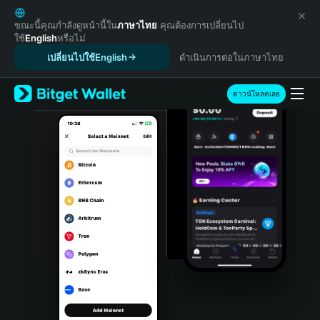
English
日本語
ขณะนี้คุณกำลังดูหน้านี้ใน
ภาษาไทย
คุณต้องการเปลี่ยนไป
ใช้
English
หรือไม่
Tiếng Việt
เปลี่ยนไปใช้English
ดำเนินการต่อในภาษาไทย
Русский
Español (Latinoamérica)
Türkçe
ดาวน์โหลดเลย
Italiano
Français
Deutsch
简体中文
繁體中文
Português (Portugal)
Bahasa Indonesia
ภาษาไทย
हिन्दी
বাংলা
Español
Português (Brasil)
Español (Argentina)