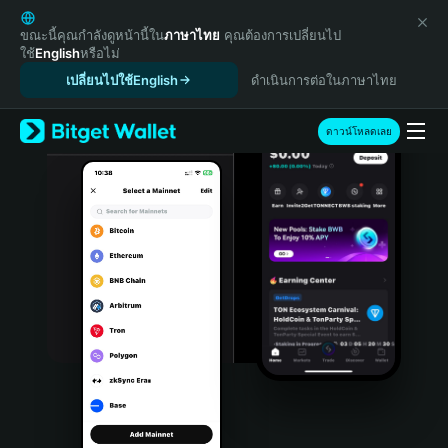
English
日本語
ขณะนี้คุณกำลังดูหน้านี้ใน
ภาษาไทย
คุณต้องการเปลี่ยนไป
ใช้
English
หรือไม่
Tiếng Việt
เปลี่ยนไปใช้English
ดำเนินการต่อในภาษาไทย
Русский
Español (Latinoamérica)
Türkçe
ดาวน์โหลดเลย
Italiano
Français
Deutsch
简体中文
繁體中文
Português (Portugal)
Bahasa Indonesia
ภาษาไทย
हिन्दी
বাংলা
Español
Português (Brasil)
Español (Argentina)