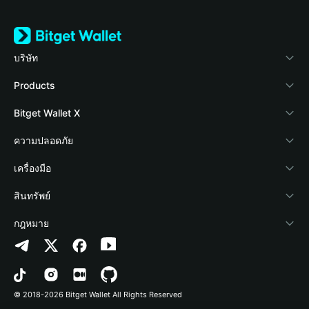
บริษัท
เกี่ยวกับ Bitget Wallet
Products
Blog
Crypto Card
Bitget Wallet X
Academy
Stablecoin Earn
นักพัฒนา
ความปลอดภัย
ข่าวสารด้านคริปโต
Payfi Crypto
เชื่อมต่อ Wallet
Protection Fund
เครื่องมือ
ศูนย์ช่วยเหลือ
Crypto Swap API
Bitget Wallet Pay
เทคโนโลยีความปลอดภัย
ซื้อคริปโต
สินทรัพย์
ติดต่อเรา
Altcoin Season Index
ลิสต์โปรเจกต์
การตรวจจับการอนุญาต
Arbitrum
กฎหมาย
ทรัพยากรข้อมูลของแบรนด์
Prediction Markets
การตรวจจับสัญญา
Avalanche
นโยบายความเป็นส่วนตัว
อาชีพ
DApp
การโอนเป็นชุด
Bitcoin
ข้อตกลงในการใช้บริการ
© 2018-2026 Bitget Wallet All Rights Reserved
การยืนยันช่องทางอย่างเป็นทางการ
Trade
BNB Chain
Risk Disclosure