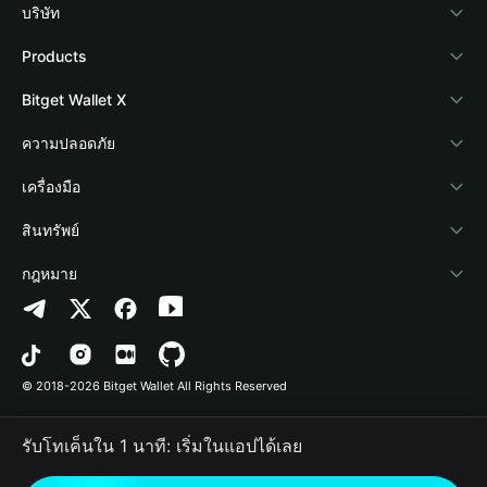
บริษัท
เกี่ยวกับ Bitget Wallet
Products
Blog
Crypto Card
Bitget Wallet X
Academy
Stablecoin Earn
นักพัฒนา
ความปลอดภัย
ข่าวสารด้านคริปโต
Payfi Crypto
เชื่อมต่อ Wallet
Protection Fund
เครื่องมือ
ศูนย์ช่วยเหลือ
Crypto Swap API
Bitget Wallet Pay
เทคโนโลยีความปลอดภัย
ซื้อคริปโต
สินทรัพย์
ติดต่อเรา
Altcoin Season Index
ลิสต์โปรเจกต์
การตรวจจับการอนุญาต
Arbitrum
กฎหมาย
ทรัพยากรข้อมูลของแบรนด์
Prediction Markets
การตรวจจับสัญญา
Avalanche
นโยบายความเป็นส่วนตัว
อาชีพ
DApp
การโอนเป็นชุด
Bitcoin
ข้อตกลงในการใช้บริการ
© 2018-2026 Bitget Wallet All Rights Reserved
การยืนยันช่องทางอย่างเป็นทางการ
Trade
BNB Chain
Risk Disclosure
รับโทเค็นใน 1 นาที: เริ่มในแอปได้เลย
RWA
Polygon