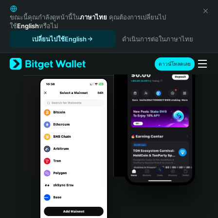
English
日本語
ขณะนี้คุณกำลังดูหน้านี้ใน
ภาษาไทย
คุณต้องการเปลี่ยนไป
ใช้
English
หรือไม่
Tiếng Việt
เปลี่ยนไปใช้English
ดำเนินการต่อในภาษาไทย
Русский
Español (Latinoamérica)
Türkçe
ดาวน์โหลดเลย
Italiano
Français
Deutsch
简体中文
繁體中文
Português (Portugal)
Bahasa Indonesia
ภาษาไทย
हिन्दी
বাংলা
Español
Português (Brasil)
Español (Argentina)