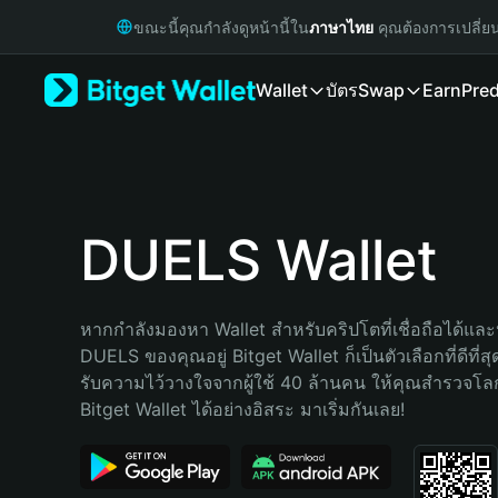
English
ขณะนี้คุณกำลังดูหน้านี้ใน
ภาษาไทย
คุณต้องการเปลี่ย
日本語
Tiếng Việt
Wallet
บัตร
Swap
Earn
Pred
Русский
Español (Latinoamérica)
Türkçe
Italiano
Français
Deutsch
DUELS Wallet
简体中文
繁體中文
Português (Portugal)
หากกำลังมองหา Wallet สำหรับคริปโตที่เชื่อถือได้และป
Bahasa Indonesia
DUELS ของคุณอยู่ Bitget Wallet ก็เป็นตัวเลือกที่ดีที่ส
ภาษาไทย
รับความไว้วางใจจากผู้ใช้ 40 ล้านคน ให้คุณสำรวจโ
हिन्दी
Bitget Wallet ได้อย่างอิสระ มาเริ่มกันเลย!
বাংলা
Español
Português (Brasil)
Español (Argentina)