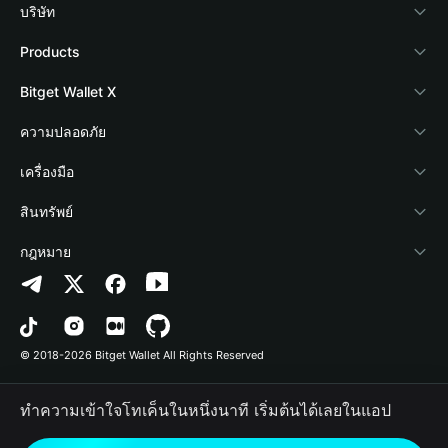
บริษัท
เกี่ยวกับ Bitget Wallet
Products
Blog
Crypto Card
Bitget Wallet X
Academy
Stablecoin Earn
นักพัฒนา
ความปลอดภัย
ข่าวสารด้านคริปโต
Payfi Crypto
เชื่อมต่อ Wallet
Protection Fund
เครื่องมือ
ศูนย์ช่วยเหลือ
Crypto Swap API
Bitget Wallet Pay
เทคโนโลยีความปลอดภัย
ซื้อคริปโต
สินทรัพย์
ติดต่อเรา
Altcoin Season Index
ลิสต์โปรเจกต์
การตรวจจับการอนุญาต
Arbitrum
กฎหมาย
ทรัพยากรข้อมูลของแบรนด์
Prediction Markets
การตรวจจับสัญญา
Avalanche
นโยบายความเป็นส่วนตัว
อาชีพ
DApp
การโอนเป็นชุด
Bitcoin
ข้อตกลงในการใช้บริการ
© 2018-2026 Bitget Wallet All Rights Reserved
การยืนยันช่องทางอย่างเป็นทางการ
Trade
BNB Chain
Risk Disclosure
ทำความเข้าใจโทเค็นในหนึ่งนาที เริ่มต้นได้เลยในแอป
RWA
Polygon