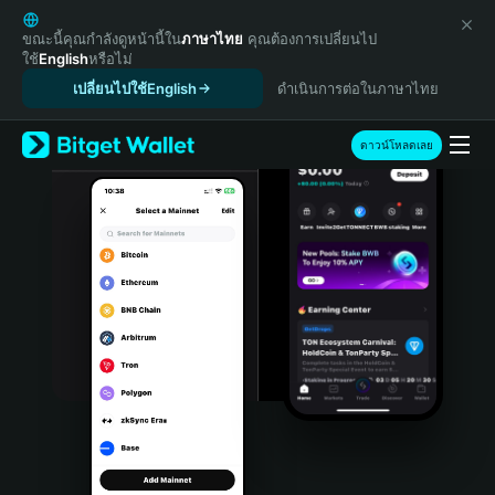
English
日本語
ขณะนี้คุณกำลังดูหน้านี้ใน
ภาษาไทย
คุณต้องการเปลี่ยนไป
ใช้
English
หรือไม่
Tiếng Việt
เปลี่ยนไปใช้English
ดำเนินการต่อในภาษาไทย
Русский
Español (Latinoamérica)
Türkçe
ดาวน์โหลดเลย
Italiano
Français
Deutsch
简体中文
繁體中文
Português (Portugal)
Bahasa Indonesia
ภาษาไทย
हिन्दी
বাংলা
Español
Português (Brasil)
Español (Argentina)